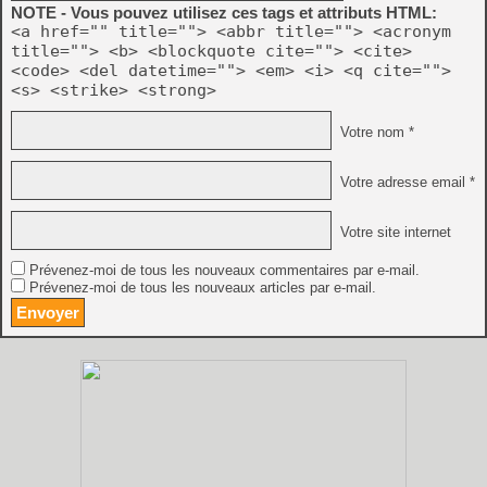
NOTE - Vous pouvez utilisez ces tags et attributs HTML:
<a href="" title=""> <abbr title=""> <acronym
title=""> <b> <blockquote cite=""> <cite>
<code> <del datetime=""> <em> <i> <q cite="">
<s> <strike> <strong>
Votre nom *
Votre adresse email *
Votre site internet
Prévenez-moi de tous les nouveaux commentaires par e-mail.
Prévenez-moi de tous les nouveaux articles par e-mail.