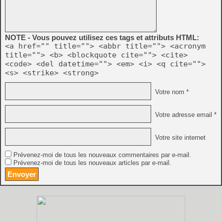
NOTE - Vous pouvez utilisez ces tags et attributs HTML:
<a href="" title=""> <abbr title=""> <acronym
title=""> <b> <blockquote cite=""> <cite>
<code> <del datetime=""> <em> <i> <q cite="">
<s> <strike> <strong>
Votre nom *
Votre adresse email *
Votre site internet
Prévenez-moi de tous les nouveaux commentaires par e-mail.
Prévenez-moi de tous les nouveaux articles par e-mail.