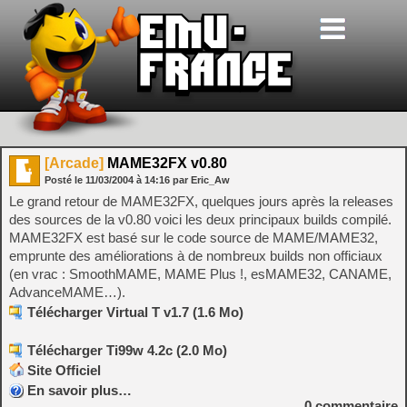
[Arcade]
MAME32FX v0.80
Posté le
11/03/2004
à
14:16
par Eric_Aw
Le grand retour de MAME32FX, quelques jours après la releases
des sources de la v0.80 voici les deux principaux builds compilé.
MAME32FX est basé sur le code source de MAME/MAME32,
emprunte des améliorations à de nombreux builds non officiaux
(en vrac : SmoothMAME, MAME Plus !, esMAME32, CANAME,
AdvanceMAME…).
Télécharger Virtual T v1.7 (1.6 Mo)
Télécharger Ti99w 4.2c (2.0 Mo)
Site Officiel
En savoir plus…
0
commentaire