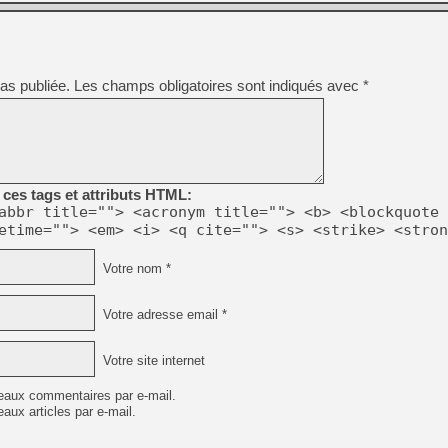
[GK] Résultats Nintendo : 
[GK] Déjà des dégraissage
[Mo5] Brickboy cherche à r
[GK] Minecraft et ses « Gra
as publiée.
Les champs obligatoires sont indiqués avec
*
[GK] Beast of Reincarnation
[GK] Ubisoft : fin de parti
[GK] Mémoire cash - Metroid
[GK] Dan Houser (GTA) défe
[GK] Comment EA Sports FC
[GK] Crimson Moon : un Dark
ces tags et attributs HTML:
[GK] Isle of Reveries : le j
abbr title=""> <acronym title=""> <b> <blockquote 
[GK] Moonlighter 2 : The En
etime=""> <em> <i> <q cite=""> <s> <strike> <stron
[GK] Capcom relance Monste
Votre nom *
[GK] Guillermo del Toro ado
Votre adresse email *
Votre site internet
eaux commentaires par e-mail.
aux articles par e-mail.