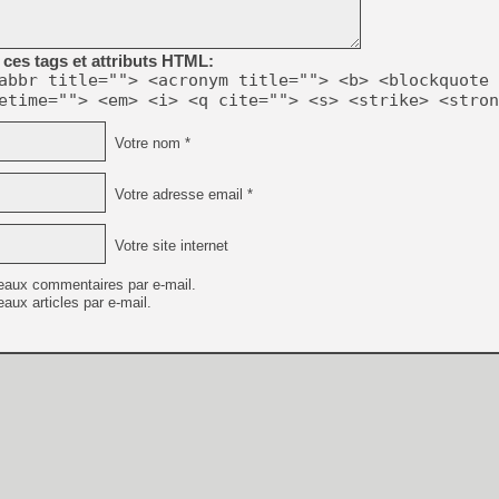
[LS] [PS5] Le WebKit Userl
ces tags et attributs HTML:
abbr title=""> <acronym title=""> <b> <blockquote 
[GK] Oubliez Crazy Taxi, S
etime=""> <em> <i> <q cite=""> <s> <strike> <stron
[LS] [Switch] NSZ 5.0.0 es
Votre nom *
[GK] No More Room in Hell 2
[GK] Un chatbot Atelier Ryz
Votre adresse email *
[GK] Mémoire cash - Splatte
[GK] Nvidia : le prix des 
Votre site internet
[GK] Suikoden Star Leap : 
eaux commentaires par e-mail.
[Mo5] La mini borne d’arc
aux articles par e-mail.
[GK] Pourquoi Marvel Tokon 
[GK] Test : Restory : Chill