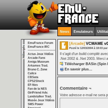
News
Emulateurs
Utilita
EmuFrance Forum
[Arcade]
VCMAME v0
EmuFrance IRC
Posté le
12/03/2004
à
18:03
par
===================
Il s’agit d’un build compilé 
Actus Jeux Vidéos
Arcade Fans
.Net 2002 & .Net 2003. Merci a
Amiga Museum
Télécharger BASin (Spin L
Arkames Trad.
En savoir plus…
Bruno C. Zone
Calice
CBSata
CPS2Shock
EF-Nes
Commentaire ¬
Fan de la NES
GirlFriend Adv.
Votre adresse e-mail ne sera p
Landstalker Trad.
Musée Jeux Vidéos
SMS Power