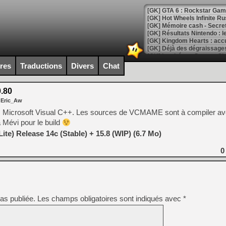
[GK] GTA 6 : Rockstar Games
[GK] Hot Wheels Infinite Rus
[GK] Mémoire cash - Secret 
[GK] Résultats Nintendo : 
[GK] Déjà des dégraissage
[Mo5] Brickboy cherche à r
ires
Traductions
Divers
Chat
[GK] Minecraft et ses « Gra
[GK] Beast of Reincarnation
.80
[GK] Ubisoft : fin de parti
 Eric_Aw
[GK] Mémoire cash - Metroid
[GK] Dan Houser (GTA) défe
avec Microsoft Visual C++. Les sources de VCMAME sont à compiler a
[GK] Comment EA Sports FC
 Mévi pour le build
[GK] Crimson Moon : un Dark
[GK] Isle of Reveries : le j
ite) Release 14c (Stable) + 15.8 (WIP) (6.7 Mo)
[GK] Moonlighter 2 : The En
[GK] Capcom relance Monste
0
[Mo5] Deux inédits du Virtu
[GK] Le beat'em up The Walk
as publiée.
Les champs obligatoires sont indiqués avec
*
[GK] Endless Legend 2 : enf