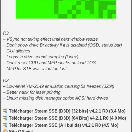
R3
– VSync not taking effect until next window resize
– Don’t show drive B: activity if it is disabled (OSD, status bar)
– GUI glitches
– Loops in drive sound samples (Linux)
– Don’t reset CPU and MFP clocks on load TOS
– MFP for STE was a tad too fast
R2
– Low-level YM-2149 emulation causing 5s freezes (32bit)
– Better hack for laser printing
– Linux: missing disk manager option ACSI hard drives
Télécharger Steem SSE (D3D) [32 bits] v4.2.1 R0 (3.4 Mo)
Télécharger Steem SSE (D3D) [64 Bits] v4.2.1 R0 (4.0 Mo)
Télécharger Steem SSE (All builds) v4.2.1 R0 (4.5 Mo)
Site Officiel