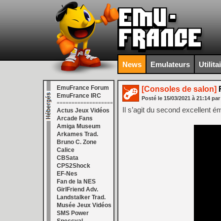
News
Emulateurs
Utilita
EmuFrance Forum
[Consoles de salon]
R
EmuFrance IRC
Posté le
15/03/2021
à
21:14
par
===================
Il s’agit du second excellent é
Actus Jeux Vidéos
Arcade Fans
Amiga Museum
Arkames Trad.
Bruno C. Zone
Calice
CBSata
CPS2Shock
EF-Nes
Fan de la NES
GirlFriend Adv.
Landstalker Trad.
Musée Jeux Vidéos
SMS Power