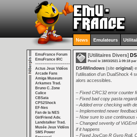
News
Emulateurs
Utilita
EmuFrance Forum
[Utilitaires Divers]
DS
EmuFrance IRC
Posté le
18/03/2021
à
09:18
par
===================
DS4Windows
(site
original
) 
Actus Jeux Vidéos
Arcade Fans
l’utilisation d’un DualShock 4
Amiga Museum
alors accessibles.
Arkames Trad.
Bruno C. Zone
– Fixed CRC32 error counter f
Calice
CBSata
– Fixed bad copy pasta regardi
CPS2Shock
– Added error checking with de
EF-Nes
– Implemented newer feedback 
Fan de la NES
– Now sure to use continuous c
GirlFriend Adv.
Landstalker Trad.
– Changed severity of ViGEmP
Musée Jeux Vidéos
if it happens
SMS Power
– Fixed JoyCon R Gyro Roll. O