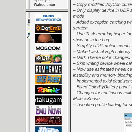
Speccyal
– Copy modified JoyCon curren
Wakoo-enter
– Only display device in UDP s
mode
– Added exception catching when
scratch
– Use Task error log helper f
show up in the Log
– Simplify UDP motion event c
– Make Flash at High Latency 
– Dark Theme color changes. C
– Skip writing device wheel ca
– Now use estimated wheel cen
instability and memory bloati
– Implemented axial dead zone
– Fixed ColorByBattery panel vi
– Changes for continuous calib
MakiseKurisu
– Tweaked profile loading for s