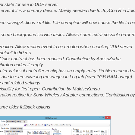
[GK] Résultats Nintendo : 
t state for use in UDP server
erver if it is a primary device. Mainly needed due to JoyCon R in Jo
[GK] Déjà des dégraissage
[Mo5] Brickboy cherche à r
 saving Actions xml file. File corruption will now cause the file to be
[GK] Minecraft et ses « Gra
or some background service tasks. Allows some extra possible error 
[GK] Beast of Reincarnation
[GK] Ubisoft : fin de parti
[GK] Mémoire cash - Metroid
reation. Allow motion event to be created when enabling UDP server
[GK] Dan Houser (GTA) défe
default to 50 ms
[GK] Comment EA Sports FC
[GK] Crimson Moon : un Dark
olor contrast has been reduced. Contribution by AnessZurba
[GK] Isle of Reveries : le j
libraton nodes if empty
[GK] Moonlighter 2 : The En
ter values if controller config has an empty entry. Problem caused
[GK] Capcom relance Monste
ng due to excessive log messages in Log tab (over 1GB RAM usage)
 and related settings
sibility for first open. Contribution by MakiseKurisu
[GK] Guillermo del Toro ado
ration routine for Sony Wireless Adapter connections. Contribution by
ome older fallback options