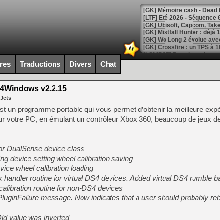
[LTF] Eté 2026 - Séquence 
[GK] Mistfall Hunter : déjà 
[GK] Wo Long 2 évolue avec
[GK] Crossfire : un TPS à 100
[LS] [PS5] Premiers signes 
ires
Traductions
Divers
Chat
4Windows v2.2.15
 Jets
[Mo5] DOOM arrive en cart
est un programme portable qui vous permet d’obtenir la meilleure expé
[GK] Bethesda fête les 30 
 sur votre PC, en émulant un contrôleur Xbox 360, beaucoup de jeux d
[GK] Roblox : l'action en B
[GK] Agenda - GeForce NOW
or DualSense device class
ng device setting wheel calibration saving
[GK] Devolver Digital en a 
vice wheel calibration loading
[LS] [PS5] ps5-y2jb-autolo
handler routine for virtual DS4 devices. Added virtual DS4 rumble b
alibration routine for non-DS4 devices
[GK] Pourquoi Marvel Tokon 
[GK] Test : Restory : Chill
luginFailure message. Now indicates that a user should probably r
[GK] GTA 6 : Rockstar Games
[GK] Hot Wheels Infinite Rus
ld value was inverted
[GK] Mémoire cash - Secret 