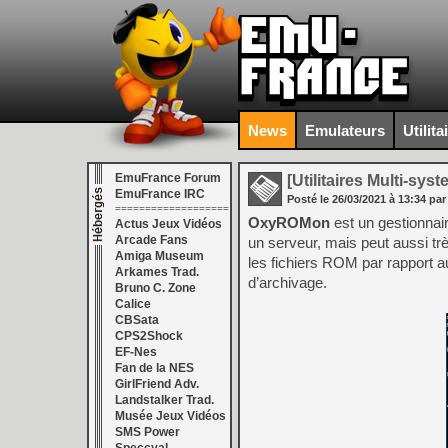
News
Emulateurs
Utilita
EmuFrance Forum
[Utilitaires Multi-sys
EmuFrance IRC
Posté le
26/03/2021
à
13:34
par
===================
OxyROMon
est un gestionnair
Actus Jeux Vidéos
Arcade Fans
un serveur, mais peut aussi trè
Amiga Museum
les fichiers ROM par rapport a
Arkames Trad.
d’archivage.
Bruno C. Zone
Calice
CBSata
CPS2Shock
EF-Nes
Fan de la NES
GirlFriend Adv.
Landstalker Trad.
Musée Jeux Vidéos
SMS Power