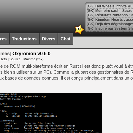
[GK] Hot Wheels Infinite Rus
[GK] Mémoire cash - Secret 
[GK] Résultats Nintendo : 
[GK] Déjà des dégraissage
[Mo5] Brickboy cherche à r
[GK] Minecraft et ses « Gra
ires
Traductions
Divers
Chat
[GK] Beast of Reincarnation
[GK] Ubisoft : fin de parti
temes]
Oxyromon v0.6.0
[GK] Mémoire cash - Metroid
 Jets
| Source :
Maxime (thx)
[GK] Dan Houser (GTA) défe
[GK] Comment EA Sports FC
e de ROM multi-plateforme écrit en Rust (il est donc plutôt voué à être
[GK] Crimson Moon : un Dark
s bien s’utiliser sur un PC). Comme la plupart des gestionnaires de R
[GK] Isle of Reveries : le j
ux bases de données connues. Il est conçu principalement dans un ob
[GK] Moonlighter 2 : The En
[GK] Capcom relance Monste
[Mo5] Deux inédits du Virtu
[GK] Le beat'em up The Walk
[GK] Endless Legend 2 : enf