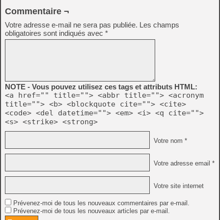
Commentaire ¬
Votre adresse e-mail ne sera pas publiée.
Les champs
obligatoires sont indiqués avec
*
NOTE - Vous pouvez utilisez ces tags et attributs HTML:
<a href="" title=""> <abbr title=""> <acronym
title=""> <b> <blockquote cite=""> <cite>
<code> <del datetime=""> <em> <i> <q cite="">
<s> <strike> <strong>
Votre nom *
Votre adresse email *
Votre site internet
Prévenez-moi de tous les nouveaux commentaires par e-mail.
Prévenez-moi de tous les nouveaux articles par e-mail.