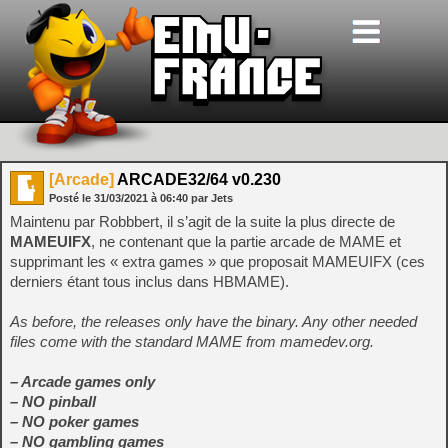
[Arcade]
ARCADE32/64 v0.230
Posté le
31/03/2021
à
06:40
par Jets
Maintenu par Robbbert, il s’agit de la suite la plus directe de
MAMEUIFX
, ne contenant que la partie arcade de MAME et
supprimant les « extra games » que proposait MAMEUIFX (ces
derniers étant tous inclus dans HBMAME).
As before, the releases only have the binary. Any other needed
files come with the standard MAME from mamedev.org.
– Arcade games only
– NO pinball
– NO poker games
– NO gambling games