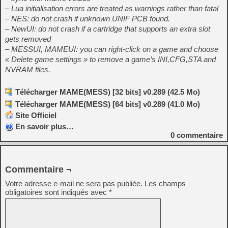
– Lua initialisation errors are treated as warnings rather than fatal
– NES: do not crash if unknown UNIF PCB found.
– NewUI: do not crash if a cartridge that supports an extra slot
gets removed
– MESSUI, MAMEUI: you can right-click on a game and choose
« Delete game settings » to remove a game’s INI,CFG,STA and
NVRAM files.
Télécharger MAME(MESS) [32 bits] v0.289 (42.5 Mo)
Télécharger MAME(MESS) [64 bits] v0.289 (41.0 Mo)
Site Officiel
En savoir plus…
0
commentaire
Commentaire ¬
Votre adresse e-mail ne sera pas publiée.
Les champs
obligatoires sont indiqués avec
*