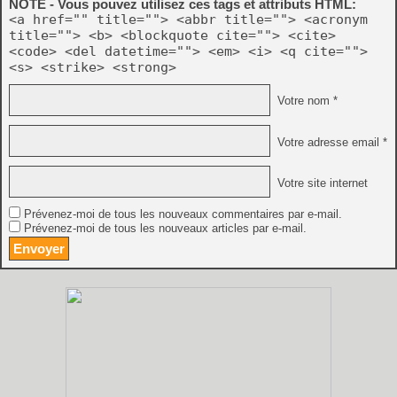
NOTE - Vous pouvez utilisez ces tags et attributs HTML:
<a href="" title=""> <abbr title=""> <acronym
title=""> <b> <blockquote cite=""> <cite>
<code> <del datetime=""> <em> <i> <q cite="">
<s> <strike> <strong>
Votre nom *
Votre adresse email *
Votre site internet
Prévenez-moi de tous les nouveaux commentaires par e-mail.
Prévenez-moi de tous les nouveaux articles par e-mail.