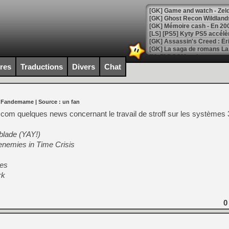
[Mo5] DOOM arrive en cart
[GK] Bethesda fête les 30 
ires
Traductions
Divers
Chat
[GK] Roblox : l'action en B
[GK] Agenda - GeForce NOW
r Fandemame
| Source :
un fan
[GK] Devolver Digital en a 
.com quelques news concernant le travail de stroff sur les systèmes
[LS] [PS5] ps5-y2jb-autolo
blade (YAY!)
[GK] Pourquoi Marvel Tokon 
r/enemies in Time Crisis
[GK] Test : Restory : Chill
[GK] GTA 6 : Rockstar Games
hes
[GK] Hot Wheels Infinite Rus
[GK] Mémoire cash - Secret 
rk
[GK] Résultats Nintendo : 
[GK] Déjà des dégraissage
0
[Mo5] Brickboy cherche à r
[GK] Minecraft et ses « Gra