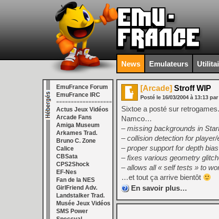
News
Emulateurs
Utilita
EmuFrance Forum
[Arcade]
Stroff WIP
EmuFrance IRC
Posté le
16/03/2004
à
13:13
pa
===================
Sixtoe a posté sur retrogames
Actus Jeux Vidéos
Arcade Fans
Namco…
Amiga Museum
– missing backgrounds in Star
Arkames Trad.
– collision detection for playe
Bruno C. Zone
– proper support for depth bias
Calice
CBSata
– fixes various geometry glitc
CPS2Shock
– allows all « self tests » to wo
EF-Nes
…et tout ça arrive bientôt
Fan de la NES
En savoir plus…
GirlFriend Adv.
Landstalker Trad.
Musée Jeux Vidéos
SMS Power