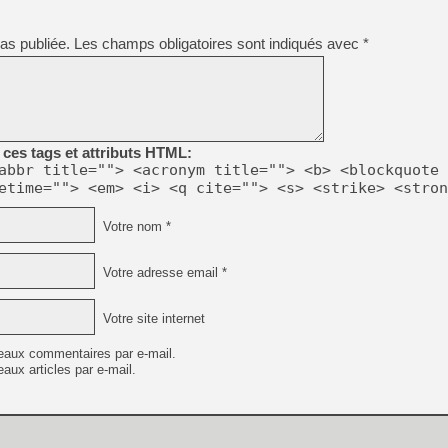
[GK] Beast of Reincarnation
[GK] Ubisoft : fin de parti
[GK] Mémoire cash - Metroid
as publiée.
Les champs obligatoires sont indiqués avec
*
[GK] Dan Houser (GTA) défe
[GK] Comment EA Sports FC
[GK] Crimson Moon : un Dark
[GK] Isle of Reveries : le j
[GK] Moonlighter 2 : The En
[GK] Capcom relance Monste
ces tags et attributs HTML:
abbr title=""> <acronym title=""> <b> <blockquote 
etime=""> <em> <i> <q cite=""> <s> <strike> <stron
[Mo5] Deux inédits du Virtu
[GK] Le beat'em up The Walk
Votre nom *
[GK] Endless Legend 2 : enf
Votre adresse email *
[LS] [PS5] Premiers signes 
Votre site internet
eaux commentaires par e-mail.
aux articles par e-mail.