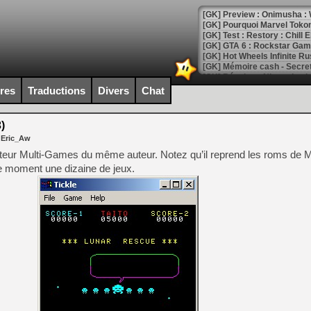
[GK] Pourquoi Marvel Tokon 
[GK] Test : Restory : Chill
[GK] GTA 6 : Rockstar Games
[GK] Hot Wheels Infinite Rus
[GK] Mémoire cash - Secret 
[GK] Résultats Nintendo : 
[GK] Déjà des dégraissage
ires
Traductions
Divers
Chat
[Mo5] Brickboy cherche à r
[GK] Minecraft et ses « Gra
)
 Eric_Aw
[GK] Beast of Reincarnation
[GK] Ubisoft : fin de parti
lateur Multi-Games du même auteur. Notez qu’il reprend les roms d
[GK] Mémoire cash - Metroid
e moment une dizaine de jeux.
[GK] Dan Houser (GTA) défe
[GK] Comment EA Sports FC
[GK] Crimson Moon : un Dark
[GK] Isle of Reveries : le j
[GK] Moonlighter 2 : The En
[GK] Capcom relance Monste
[Mo5] Deux inédits du Virtu
[GK] Le beat'em up The Walk
[GK] Endless Legend 2 : enf