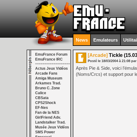
News
Emulateurs
Utilita
EmuFrance Forum
[Arcade]
Tickle (15.03
EmuFrance IRC
Posté le
18/03/2004
à
21:08
par
===================
Après Pie & Side, voici l’ému
Actus Jeux Vidéos
Arcade Fans
(Noms/Crcs) et support pour l
Amiga Museum
Arkames Trad.
Bruno C. Zone
Calice
CBSata
CPS2Shock
EF-Nes
Fan de la NES
GirlFriend Adv.
Landstalker Trad.
Musée Jeux Vidéos
SMS Power