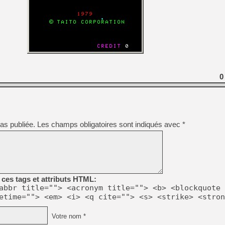
[LS] [PS5] Le WebKit Userl
[GK] Oubliez Crazy Taxi, S
[LS] [Switch] NSZ 5.0.0 es
0
[GK] No More Room in Hell 2
[GK] Un chatbot Atelier Ryz
[GK] Mémoire cash - Splatte
as publiée.
Les champs obligatoires sont indiqués avec
*
[GK] Nvidia : le prix des 
[GK] Suikoden Star Leap : 
[Mo5] La mini borne d’arc
ces tags et attributs HTML:
abbr title=""> <acronym title=""> <b> <blockquote 
etime=""> <em> <i> <q cite=""> <s> <strike> <stron
Votre nom *