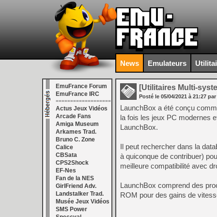
News
Emulateurs
Utilita
EmuFrance Forum
[Utilitaires Multi-sys
EmuFrance IRC
Posté le
05/04/2021
à
21:27
par
===================
LaunchBox a été conçu comme 
Actus Jeux Vidéos
Arcade Fans
la fois les jeux PC modernes e
Amiga Museum
LaunchBox.
Arkames Trad.
Bruno C. Zone
Il peut rechercher dans la d
Calice
CBSata
à quiconque de contribuer) pour
CPS2Shock
meilleure compatibilité avec d
EF-Nes
Fan de la NES
LaunchBox comprend des proc
GirlFriend Adv.
Landstalker Trad.
ROM pour des gains de vitess
Musée Jeux Vidéos
SMS Power