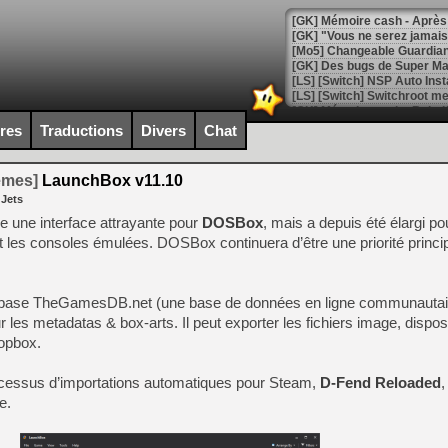
[GK] Mémoire cash - Après 
[GK] "Vous ne serez jamais
[Mo5] Changeable Guardian 
[GK] Des bugs de Super Mar
[LS] [Switch] NSP Auto Inst
ires
Traductions
Divers
Chat
[GK] La saga horrifique Am
temes]
LaunchBox v11.10
 Jets
une interface attrayante pour
DOSBox
, mais a depuis été élargi po
t les consoles émulées. DOSBox continuera d’être une priorité princi
[GK] Le portage de Super M
[Mo5] Le jeu de course fut
[GK] Guillermo del Toro ado
atabase TheGamesDB.net (une base de données en ligne communautai
[LTF] Eté 2026 - Séquence 
 les metadatas & box-arts. Il peut exporter les fichiers image, dispo
[GK] Mistfall Hunter : déjà 
ropbox.
[GK] Wo Long 2 évolue avec
[GK] Crossfire : un TPS à 100
essus d’importations automatiques pour Steam,
[LS] [PS5] Premiers signes 
D-Fend Reloaded
,
e.