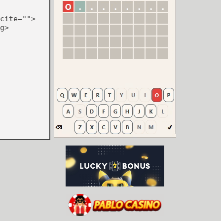
cite="">
g>