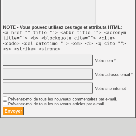
NOTE - Vous pouvez utilisez ces tags et attributs HTML:
<a href="" title=""> <abbr title=""> <acronym
title=""> <b> <blockquote cite=""> <cite>
<code> <del datetime=""> <em> <i> <q cite="">
<s> <strike> <strong>
Votre nom *
Votre adresse email *
Votre site internet
Prévenez-moi de tous les nouveaux commentaires par e-mail.
Prévenez-moi de tous les nouveaux articles par e-mail.