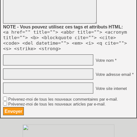
NOTE - Vous pouvez utilisez ces tags et attributs HTML:
<a href="" title=""> <abbr title=""> <acronym
title=""> <b> <blockquote cite=""> <cite>
<code> <del datetime=""> <em> <i> <q cite="">
<s> <strike> <strong>
Votre nom *
Votre adresse email *
Votre site internet
Prévenez-moi de tous les nouveaux commentaires par e-mail.
Prévenez-moi de tous les nouveaux articles par e-mail.