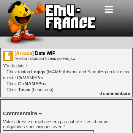
[Arcade]
Dats WIP
Posté le
18/03/2004
à
22:06
par Eric_Aw
Y’a du dats :
– Chez tonton
Logiqx
(MAME Artwork and Samples) en fait ceux
du site ClrMAMEPro
– Chez
ClrMAMEPro
.
– Chez
Tosec
(beaucoup).
0
commentaire
Commentaire ¬
Votre adresse e-mail ne sera pas publiée.
Les champs
obligatoires sont indiqués avec
*