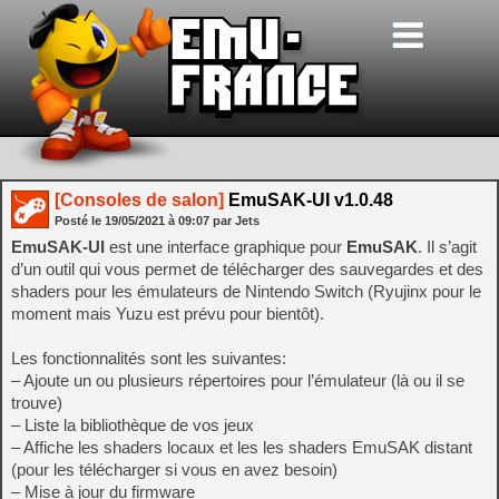
[Consoles de salon]
EmuSAK-UI v1.0.48
Posté le
19/05/2021
à
09:07
par Jets
EmuSAK-UI
est une interface graphique pour
EmuSAK
. Il s’agit
d’un outil qui vous permet de télécharger des sauvegardes et des
shaders pour les émulateurs de Nintendo Switch (Ryujinx pour le
moment mais Yuzu est prévu pour bientôt).
Les fonctionnalités sont les suivantes:
– Ajoute un ou plusieurs répertoires pour l’émulateur (là ou il se
trouve)
– Liste la bibliothèque de vos jeux
– Affiche les shaders locaux et les les shaders EmuSAK distant
(pour les télécharger si vous en avez besoin)
– Mise à jour du firmware