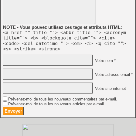
NOTE - Vous pouvez utilisez ces tags et attributs HTML:
<a href="" title=""> <abbr title=""> <acronym
title=""> <b> <blockquote cite=""> <cite>
<code> <del datetime=""> <em> <i> <q cite="">
<s> <strike> <strong>
Votre nom *
Votre adresse email *
Votre site internet
Prévenez-moi de tous les nouveaux commentaires par e-mail.
Prévenez-moi de tous les nouveaux articles par e-mail.