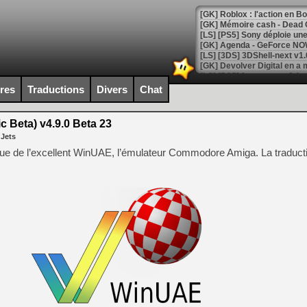
[GK] Roblox : l'action en B
[GK] Agenda - GeForce NOW
[GK] Devolver Digital en a 
[LS] [PS5] ps5-y2jb-autolo
ires
Traductions
Divers
Chat
[GK] Pourquoi Marvel Tokon 
[GK] Test : Restory : Chill
 Beta) v4.9.0 Beta 23
[GK] GTA 6 : Rockstar Games
 Jets
[GK] Hot Wheels Infinite Rus
[GK] Mémoire cash - Secret 
ique de l’excellent WinUAE, l’émulateur Commodore Amiga. La traduct
[GK] Résultats Nintendo : 
[GK] Déjà des dégraissage
[Mo5] Brickboy cherche à r
[GK] Minecraft et ses « Gra
[GK] Beast of Reincarnation
[GK] Ubisoft : fin de parti
[GK] Mémoire cash - Metroid
[GK] Dan Houser (GTA) défe
[GK] Comment EA Sports FC
[GK] Crimson Moon : un Dark
[GK] Isle of Reveries : le j
[GK] Moonlighter 2 : The En