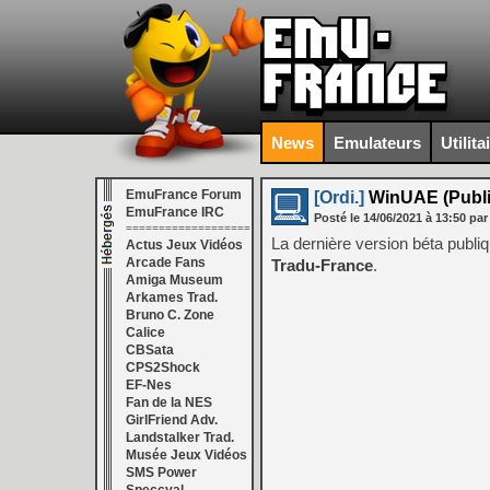
News
Emulateurs
Utilita
EmuFrance Forum
[Ordi.]
WinUAE (Public
EmuFrance IRC
Posté le
14/06/2021
à
13:50
par
===================
La dernière version béta publ
Actus Jeux Vidéos
Arcade Fans
Tradu-France
.
Amiga Museum
Arkames Trad.
Bruno C. Zone
Calice
CBSata
CPS2Shock
EF-Nes
Fan de la NES
GirlFriend Adv.
Landstalker Trad.
Musée Jeux Vidéos
SMS Power