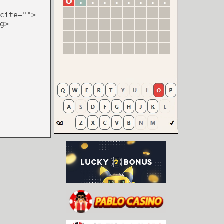
cite="">
g>