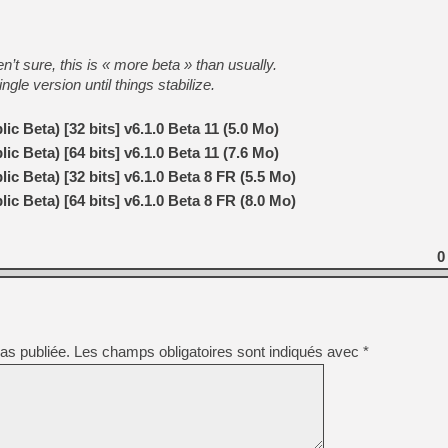
[GK] Capcom relance Monste
en’t sure, this is « more beta » than usually.
ngle version until things stabilize.
[Mo5] Deux inédits du Virtu
[GK] Le beat'em up The Walk
c Beta) [32 bits] v6.1.0 Beta 11 (5.0 Mo)
[GK] Endless Legend 2 : enf
c Beta) [64 bits] v6.1.0 Beta 11 (7.6 Mo)
c Beta) [32 bits] v6.1.0 Beta 8 FR (5.5 Mo)
[LS] [PS5] Le WebKit Userl
c Beta) [64 bits] v6.1.0 Beta 8 FR (8.0 Mo)
[GK] Oubliez Crazy Taxi, S
0
[LS] [Switch] NSZ 5.0.0 es
[GK] Bethesda fête les 30 
as publiée.
Les champs obligatoires sont indiqués avec
*