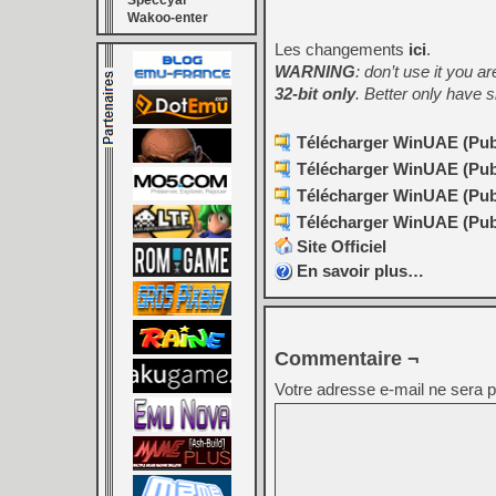
Speccyal
Wakoo-enter
Les changements
ici
.
WARNING
: don’t use it you ar
32-bit only
. Better only have si
Télécharger WinUAE (Publi
Télécharger WinUAE (Publi
Télécharger WinUAE (Publi
Télécharger WinUAE (Publi
Site Officiel
En savoir plus…
Commentaire ¬
Votre adresse e-mail ne sera p