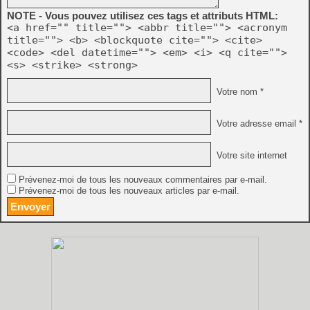
NOTE - Vous pouvez utilisez ces tags et attributs HTML:
<a href="" title=""> <abbr title=""> <acronym
title=""> <b> <blockquote cite=""> <cite>
<code> <del datetime=""> <em> <i> <q cite="">
<s> <strike> <strong>
Votre nom *
Votre adresse email *
Votre site internet
Prévenez-moi de tous les nouveaux commentaires par e-mail.
Prévenez-moi de tous les nouveaux articles par e-mail.