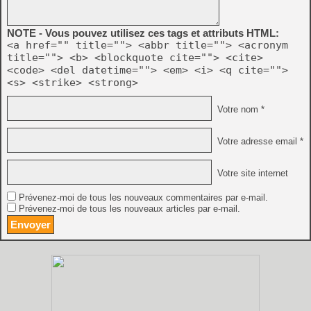
NOTE - Vous pouvez utilisez ces tags et attributs HTML:
<a href="" title=""> <abbr title=""> <acronym
title=""> <b> <blockquote cite=""> <cite>
<code> <del datetime=""> <em> <i> <q cite="">
<s> <strike> <strong>
Votre nom *
Votre adresse email *
Votre site internet
Prévenez-moi de tous les nouveaux commentaires par e-mail.
Prévenez-moi de tous les nouveaux articles par e-mail.