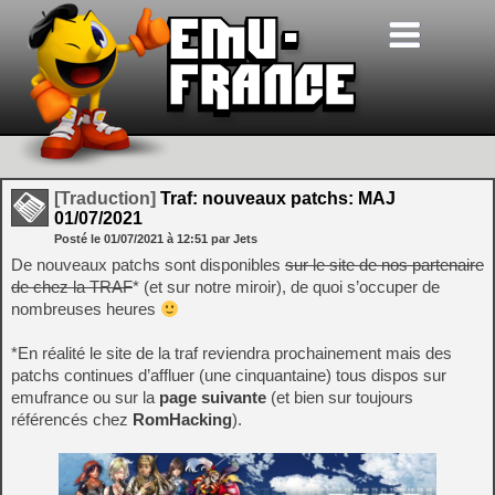
[Traduction]
Traf: nouveaux patchs: MAJ
01/07/2021
Posté le
01/07/2021
à
12:51
par Jets
De nouveaux patchs sont disponibles
sur le site de nos partenaire
de chez la TRAF
* (et sur notre miroir), de quoi s’occuper de
nombreuses heures
*En réalité le site de la traf reviendra prochainement mais des
patchs continues d’affluer (une cinquantaine) tous dispos sur
emufrance ou sur la
page suivante
(et bien sur toujours
référencés chez
RomHacking
).