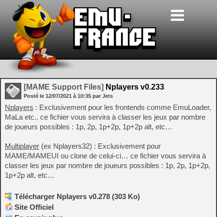
[MAME Support Files]
Nplayers v0.233
Posté le
12/07/2021
à
10:35
par Jets
Nplayers
: Exclusivement pour les frontends comme EmuLoader,
MaLa etc.. ce fichier vous servira à classer les jeux par nombre
de joueurs possibles : 1p, 2p, 1p+2p, 1p+2p alt, etc…
Multiplayer
(ex Nplayers32) : Exclusivement pour
MAME/MAMEUI ou clone de celui-ci… ce fichier vous servira à
classer les jeux par nombre de joueurs possibles : 1p, 2p, 1p+2p,
1p+2p alt, etc…
Télécharger Nplayers v0.278 (303 Ko)
Site Officiel