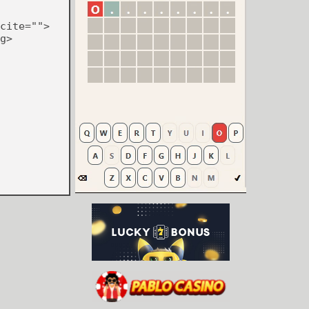
cite="">
g>