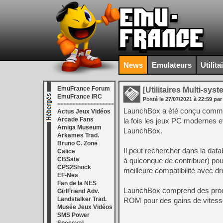
News
Emulateurs
Utilita
EmuFrance Forum
[Utilitaires Multi-sys
EmuFrance IRC
Posté le
27/07/2021
à
22:59
par
===================
LaunchBox a été conçu comme 
Actus Jeux Vidéos
Arcade Fans
la fois les jeux PC modernes e
Amiga Museum
LaunchBox.
Arkames Trad.
Bruno C. Zone
Il peut rechercher dans la d
Calice
CBSata
à quiconque de contribuer) pour
CPS2Shock
meilleure compatibilité avec d
EF-Nes
Fan de la NES
LaunchBox comprend des proc
GirlFriend Adv.
Landstalker Trad.
ROM pour des gains de vitess
Musée Jeux Vidéos
SMS Power