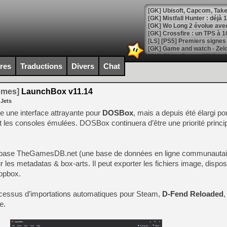
[GK] Mistfall Hunter : déjà 
[GK] Wo Long 2 évolue avec
[GK] Crossfire : un TPS à 100
[LS] [PS5] Premiers signes 
ires
Traductions
Divers
Chat
temes]
LaunchBox v11.14
[Mo5] DOOM arrive en cart
 Jets
[GK] Bethesda fête les 30 
[GK] Roblox : l'action en B
une interface attrayante pour
DOSBox
, mais a depuis été élargi po
t les consoles émulées. DOSBox continuera d’être une priorité princi
[GK] Agenda - GeForce NOW
[GK] Devolver Digital en a 
atabase TheGamesDB.net (une base de données en ligne communautai
 les metadatas & box-arts. Il peut exporter les fichiers image, dispo
[LS] [PS5] ps5-y2jb-autolo
ropbox.
[GK] Pourquoi Marvel Tokon 
[GK] Test : Restory : Chill
essus d’importations automatiques pour Steam,
[GK] GTA 6 : Rockstar Games
D-Fend Reloaded
,
[GK] Hot Wheels Infinite Rus
e.
[GK] Mémoire cash - Secret 
[GK] Résultats Nintendo : 