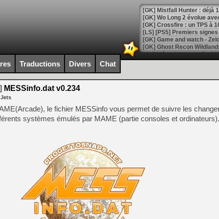
[GK] Mistfall Hunter : déjà 
[GK] Wo Long 2 évolue avec
[GK] Crossfire : un TPS à 100
[LS] [PS5] Premiers signes 
ires
Traductions
Divers
Chat
[Mo5] DOOM arrive en cart
]
MESSinfo.dat v0.234
[GK] Bethesda fête les 30 
 Jets
[GK] Roblox : l'action en B
AME(Arcade), le fichier MESSinfo vous permet de suivre les change
ifférents systèmes émulés par MAME (partie consoles et ordinateurs)
[GK] Agenda - GeForce NOW
[GK] Devolver Digital en a 
[LS] [PS5] ps5-y2jb-autolo
[GK] Pourquoi Marvel Tokon 
[GK] Test : Restory : Chill
[GK] GTA 6 : Rockstar Games
[GK] Hot Wheels Infinite Rus
[GK] Mémoire cash - Secret 
[GK] Résultats Nintendo : 
[GK] Déjà des dégraissage