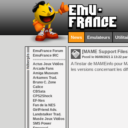
News
Emulateurs
Utilita
EmuFrance Forum
[MAME Support Files
EmuFrance IRC
Posté le
06/08/2021
à
13:22
par
===================
A l’instar de MAMEinfo pour M
Actus Jeux Vidéos
Arcade Fans
les versions concernant les d
Amiga Museum
Arkames Trad.
Bruno C. Zone
Calice
CBSata
CPS2Shock
EF-Nes
Fan de la NES
GirlFriend Adv.
Landstalker Trad.
Musée Jeux Vidéos
SMS Power