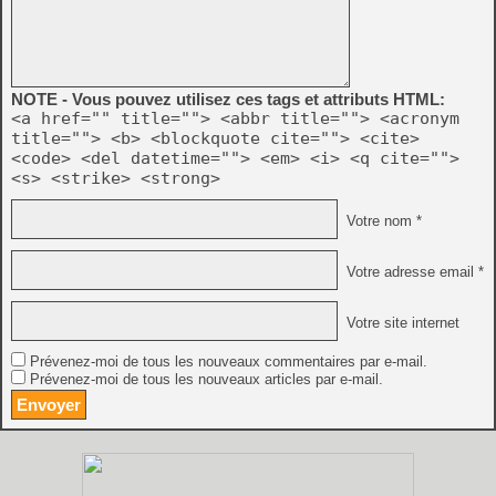
NOTE - Vous pouvez utilisez ces tags et attributs HTML:
<a href="" title=""> <abbr title=""> <acronym
title=""> <b> <blockquote cite=""> <cite>
<code> <del datetime=""> <em> <i> <q cite="">
<s> <strike> <strong>
Votre nom *
Votre adresse email *
Votre site internet
Prévenez-moi de tous les nouveaux commentaires par e-mail.
Prévenez-moi de tous les nouveaux articles par e-mail.