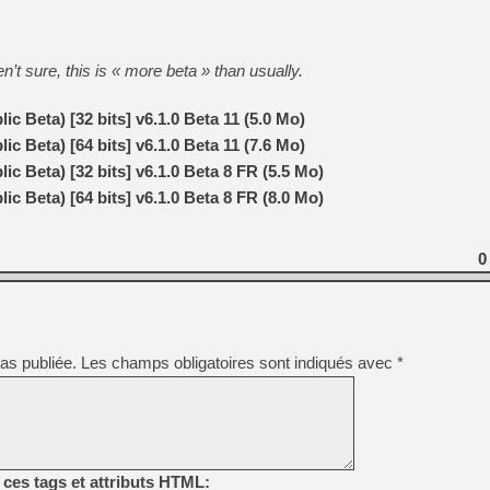
[GK] Nvidia : le prix des 
[GK] Suikoden Star Leap : 
[Mo5] La mini borne d’arc
en’t sure, this is « more beta » than usually.
[GK] Atari renoue avec les 
[GK] Le studio de FIFA Worl
[GK] La PlayStation 1 en L
c Beta) [32 bits] v6.1.0 Beta 11 (5.0 Mo)
[GK] Dawn of War 4 : les Né
c Beta) [64 bits] v6.1.0 Beta 11 (7.6 Mo)
[GK] CloverPit : l'héritier
c Beta) [32 bits] v6.1.0 Beta 8 FR (5.5 Mo)
[GK] Stellar Blade : Blood R
c Beta) [64 bits] v6.1.0 Beta 8 FR (8.0 Mo)
[GK] Palworld Online est a
[GK] Wuchang 2 : le souls-l
[GK] Test : Big Walk est le 
0
[GK] Starsand Island : la si
[GK] Dan Houser (GTA) défe
as publiée.
Les champs obligatoires sont indiqués avec
*
ces tags et attributs HTML: