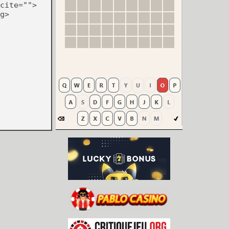
cite="">
g>