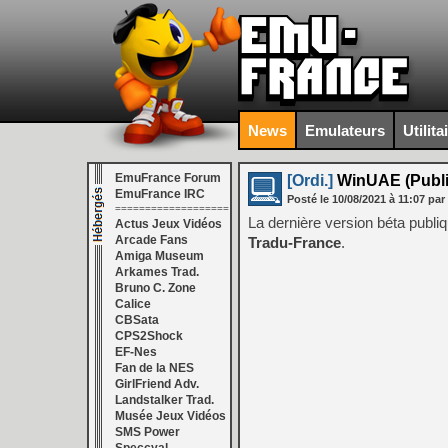
News
Emulateurs
Utilita
EmuFrance Forum
[Ordi.]
WinUAE (Public
EmuFrance IRC
Posté le
10/08/2021
à
11:07
par
===================
La dernière version béta publ
Actus Jeux Vidéos
Arcade Fans
Tradu-France
.
Amiga Museum
Arkames Trad.
Bruno C. Zone
Calice
CBSata
CPS2Shock
EF-Nes
Fan de la NES
GirlFriend Adv.
Landstalker Trad.
Musée Jeux Vidéos
SMS Power