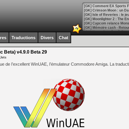
[GK] Comment EA Sports FC
[GK] Crimson Moon : un Dark
[GK] Isle of Reveries : le j
[GK] Moonlighter 2 : The En
[GK] Capcom relance Monste
ires
Traductions
Divers
Chat
[Mo5] Deux inédits du Virtu
[GK] Le beat'em up The Walk
 Beta) v4.9.0 Beta 29
 Jets
[GK] Endless Legend 2 : enf
ique de l’excellent WinUAE, l’émulateur Commodore Amiga. La traduct
[LS] [PS5] Le WebKit Userl
[GK] Oubliez Crazy Taxi, S
[LS] [Switch] NSZ 5.0.0 es
[GK] No More Room in Hell 2
[GK] Un chatbot Atelier Ryz
[GK] Mémoire cash - Splatte