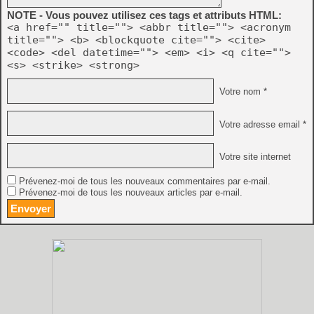
NOTE - Vous pouvez utilisez ces tags et attributs HTML:
<a href="" title=""> <abbr title=""> <acronym
title=""> <b> <blockquote cite=""> <cite>
<code> <del datetime=""> <em> <i> <q cite="">
<s> <strike> <strong>
Votre nom *
Votre adresse email *
Votre site internet
Prévenez-moi de tous les nouveaux commentaires par e-mail.
Prévenez-moi de tous les nouveaux articles par e-mail.