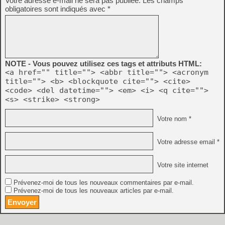
Votre adresse e-mail ne sera pas publiée.
Les champs
obligatoires sont indiqués avec
*
NOTE - Vous pouvez utilisez ces tags et attributs HTML:
<a href="" title=""> <abbr title=""> <acronym
title=""> <b> <blockquote cite=""> <cite>
<code> <del datetime=""> <em> <i> <q cite="">
<s> <strike> <strong>
Votre nom *
Votre adresse email *
Votre site internet
Prévenez-moi de tous les nouveaux commentaires par e-mail.
Prévenez-moi de tous les nouveaux articles par e-mail.