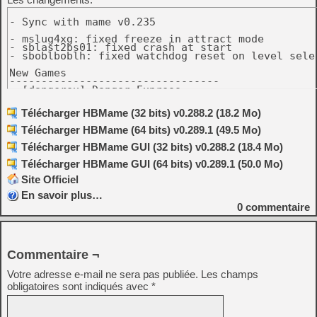
- Sync with mame v0.235

- mslug4xg: fixed freeze in attract mode

- sblast2bs01: fixed crash at start

- sboblboblh: fixed watchdog reset on level selec
New Games

---------------------------------

- [dangerex] Danger Express

- [umk3uc20210430] Ultimate Mortal Kombat 3 Ulti
- [umk3uk20210709] Ultimate Mortal Kombat 3 UC Ed
Télécharger HBMame (32 bits) v0.288.2 (18.2 Mo)
Télécharger HBMame (64 bits) v0.289.1 (49.5 Mo)
Télécharger HBMame GUI (32 bits) v0.288.2 (18.4 Mo)
Télécharger HBMame GUI (64 bits) v0.289.1 (50.0 Mo)
Site Officiel
En savoir plus…
0
commentaire
Commentaire ¬
Votre adresse e-mail ne sera pas publiée.
Les champs
obligatoires sont indiqués avec
*