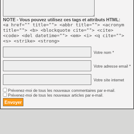
NOTE - Vous pouvez utilisez ces tags et attributs HTML:
<a href="" title=""> <abbr title=""> <acronym
title=""> <b> <blockquote cite=""> <cite>
<code> <del datetime=""> <em> <i> <q cite="">
<s> <strike> <strong>
Votre nom *
Votre adresse email *
Votre site internet
Prévenez-moi de tous les nouveaux commentaires par e-mail.
Prévenez-moi de tous les nouveaux articles par e-mail.