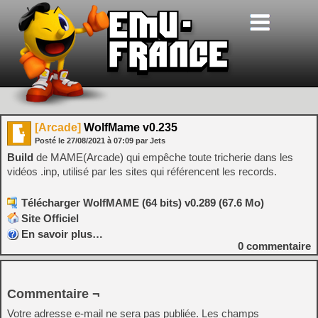
[Arcade]
WolfMame v0.235
Posté le
27/08/2021
à
07:09
par Jets
Build
de MAME(Arcade) qui empêche toute tricherie dans les
vidéos .inp, utilisé par les sites qui référencent les records.
Télécharger WolfMAME (64 bits) v0.289 (67.6 Mo)
Site Officiel
En savoir plus…
0
commentaire
Commentaire ¬
Votre adresse e-mail ne sera pas publiée.
Les champs