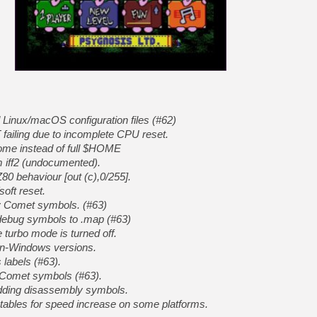
[GK] Nvidia : le prix des 
[GK] Suikoden Star Leap : 
[Mo5] La mini borne d’arc
[GK] Atari renoue avec les 
[GK] Le studio de FIFA Worl
[GK] La PlayStation 1 en L
[GK] Dawn of War 4 : les Né
[GK] CloverPit : l'héritier
[GK] Stellar Blade : Blood R
 Linux/macOS configuration files (#62)
[GK] Palworld Online est a
LT failing due to incomplete CPU reset.
[GK] Wuchang 2 : le souls-l
/home instead of full $HOME
om iff2 (undocumented).
[GK] Test : Big Walk est le 
[GK] Starsand Island : la si
0 behaviour [out (c),0/255].
soft reset.
y Comet symbols. (#63)
[GK] Dan Houser (GTA) défe
 debug symbols to .map (#63)
 turbo mode is turned off.
non-Windows versions.
 labels (#63).
g Comet symbols (#63).
adding disassembly symbols.
tables for speed increase on some platforms.