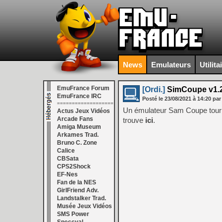
News
Emulateurs
Utilita
EmuFrance Forum
[Ordi.]
SimCoupe v1.2.
EmuFrance IRC
Posté le
23/08/2021
à
14:20
par
===================
Un émulateur Sam Coupe tour
Actus Jeux Vidéos
Arcade Fans
trouve
ici
.
Amiga Museum
Arkames Trad.
Bruno C. Zone
Calice
CBSata
CPS2Shock
EF-Nes
Fan de la NES
GirlFriend Adv.
Landstalker Trad.
Musée Jeux Vidéos
SMS Power