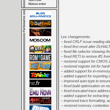
Speccyal
Wakoo-enter
Les changements:
– fixed CRLF issue reading old
– fixed first reset after DI;HA
– fixed file selector showing 
– fixed RETI to restore iff1 fr
– restored support for CMOS Z8
– restored register init for hard/
– added support for in-memor
– added support for exporting
– improved auto-type to ensure
– fixed build optimisation on 
– fixed truncated trace address
– added support for extractin
– improved trace formatting, 
– restored memory contention 