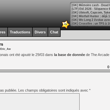
[LTF] Eté 2026 - Séquence 
[GK] Mistfall Hunter : déjà 
[GK] Wo Long 2 évolue avec
[GK] Crossfire : un TPS à 100
[LS] [PS5] Premiers signes 
ires
Traductions
Divers
Chat
rs
 Eric_Aw
[Mo5] DOOM arrive en cart
nais ont été ajouté le 29/03 dans
la base de donnée
de The Arcade 
[GK] Bethesda fête les 30 
[GK] Roblox : l'action en B
0
[GK] Agenda - GeForce NOW
[GK] Devolver Digital en a 
[LS] [PS5] ps5-y2jb-autolo
as publiée.
Les champs obligatoires sont indiqués avec
*
[GK] Pourquoi Marvel Tokon 
[GK] Test : Restory : Chill
[GK] GTA 6 : Rockstar Games
[GK] Hot Wheels Infinite Rus
[GK] Mémoire cash - Secret 