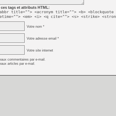
[GK] Résultats Nintendo : 
ces tags et attributs HTML:
[GK] Déjà des dégraissage
abbr title=""> <acronym title=""> <b> <blockquote 
etime=""> <em> <i> <q cite=""> <s> <strike> <stron
[Mo5] Brickboy cherche à r
[GK] Minecraft et ses « Gra
Votre nom *
[GK] Beast of Reincarnation
[GK] Ubisoft : fin de parti
[GK] Mémoire cash - Metroid
Votre adresse email *
[GK] Dan Houser (GTA) défe
[GK] Comment EA Sports FC
[GK] Crimson Moon : un Dark
Votre site internet
[GK] Isle of Reveries : le j
[GK] Moonlighter 2 : The En
eaux commentaires par e-mail.
[GK] Capcom relance Monste
aux articles par e-mail.
[GK] Guillermo del Toro ado