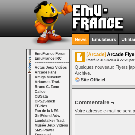
News
Emulateurs
Utilita
EmuFrance Forum
[Arcade]
Arcade Flye
EmuFrance IRC
Posté le
31/03/2004
à
22:28
par
===================
Quelques nouveaux Flyers japo
Actus Jeux Vidéos
Arcade Fans
Archive.
Amiga Museum
Site Officiel
Arkames Trad.
Bruno C. Zone
Calice
CBSata
CPS2Shock
Commentaire ¬
EF-Nes
Votre adresse e-mail ne sera p
Fan de la NES
GirlFriend Adv.
Landstalker Trad.
Musée Jeux Vidéos
SMS Power