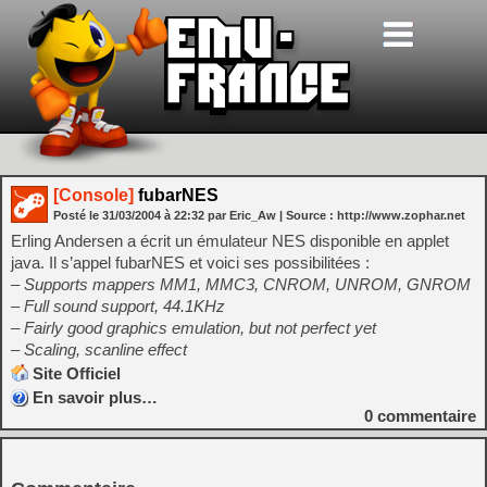
[Console]
fubarNES
Posté le
31/03/2004
à
22:32
par Eric_Aw
| Source :
http://www.zophar.net
Erling Andersen a écrit un émulateur NES disponible en applet
java. Il s’appel fubarNES et voici ses possibilitées :
– Supports mappers MM1, MMC3, CNROM, UNROM, GNROM
– Full sound support, 44.1KHz
– Fairly good graphics emulation, but not perfect yet
– Scaling, scanline effect
Site Officiel
En savoir plus…
0
commentaire