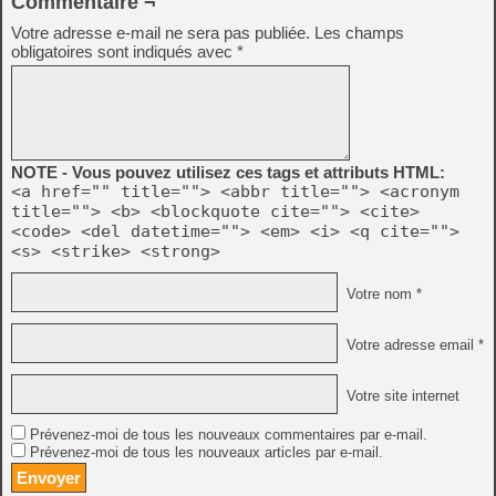
Commentaire ¬
Votre adresse e-mail ne sera pas publiée.
Les champs
obligatoires sont indiqués avec
*
NOTE - Vous pouvez utilisez ces tags et attributs HTML:
<a href="" title=""> <abbr title=""> <acronym
title=""> <b> <blockquote cite=""> <cite>
<code> <del datetime=""> <em> <i> <q cite="">
<s> <strike> <strong>
Votre nom *
Votre adresse email *
Votre site internet
Prévenez-moi de tous les nouveaux commentaires par e-mail.
Prévenez-moi de tous les nouveaux articles par e-mail.