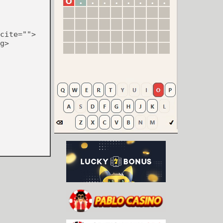
cite="">
g>