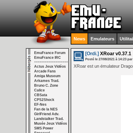
News
Emulateurs
Utilita
EmuFrance Forum
[Ordi.]
XRoar v0.37.1
EmuFrance IRC
Posté le
27/08/2021
à
14:23
par
===================
XRoar est un émulateur Drago
Actus Jeux Vidéos
Arcade Fans
Amiga Museum
Arkames Trad.
Bruno C. Zone
Calice
CBSata
CPS2Shock
EF-Nes
Fan de la NES
GirlFriend Adv.
Landstalker Trad.
Musée Jeux Vidéos
SMS Power