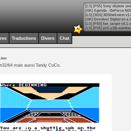
[GK] Agenda - GeForce NOW
[GK] Devolver Digital en a 
[LS] [PS5] ps5-y2jb-autolo
[GK] Pourquoi Marvel Tokon 
ires
Traductions
Divers
Chat
[GK] Test : Restory : Chill
[GK] GTA 6 : Rockstar Games
[GK] Hot Wheels Infinite Rus
[GK] Mémoire cash - Secret 
 Jets
[GK] Résultats Nintendo : 
n32/64 mais aussi Tandy CoCo.
[GK] Déjà des dégraissage
[Mo5] Brickboy cherche à r
[GK] Minecraft et ses « Gra
[GK] Beast of Reincarnation
[GK] Ubisoft : fin de parti
[GK] Mémoire cash - Metroid
[GK] Dan Houser (GTA) défe
[GK] Comment EA Sports FC
[GK] Crimson Moon : un Dark
[GK] Isle of Reveries : le j
[GK] Moonlighter 2 : The En
[GK] Capcom relance Monste