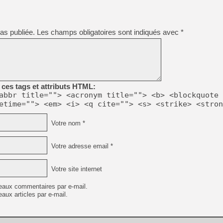
as publiée.
Les champs obligatoires sont indiqués avec
*
ces tags et attributs HTML:
abbr title=""> <acronym title=""> <b> <blockquote 
etime=""> <em> <i> <q cite=""> <s> <strike> <stron
Votre nom *
Votre adresse email *
Votre site internet
eaux commentaires par e-mail.
aux articles par e-mail.