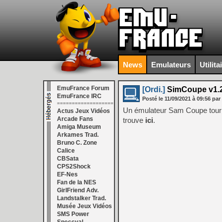
News
Emulateurs
Utilita
EmuFrance Forum
[Ordi.]
SimCoupe v1.2.
EmuFrance IRC
Posté le
11/09/2021
à
09:56
par
===================
Un émulateur Sam Coupe tour
Actus Jeux Vidéos
Arcade Fans
trouve
ici
.
Amiga Museum
Arkames Trad.
Bruno C. Zone
Calice
CBSata
CPS2Shock
EF-Nes
Fan de la NES
GirlFriend Adv.
Landstalker Trad.
Musée Jeux Vidéos
SMS Power