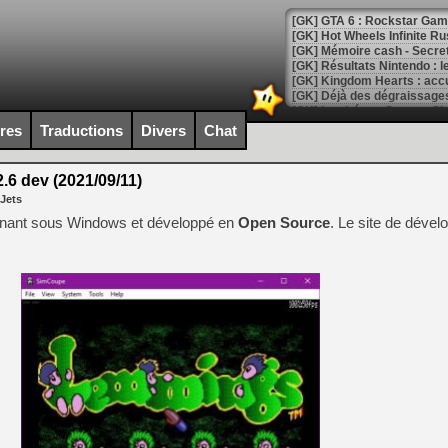
[GK] GTA 6 : Rockstar Games
[GK] Hot Wheels Infinite Rus
[GK] Mémoire cash - Secret 
[GK] Résultats Nintendo : 
[GK] Déjà des dégraissage
[Mo5] Brickboy cherche à r
ires
Traductions
Divers
Chat
[GK] Minecraft et ses « Gra
[GK] Beast of Reincarnation
6 dev (2021/09/11)
[GK] Ubisoft : fin de parti
 Jets
[GK] Mémoire cash - Metroid
[GK] Dan Houser (GTA) défe
nant sous Windows et développé en
Open Source
. Le site de déve
[GK] Comment EA Sports FC
[GK] Crimson Moon : un Dark
[GK] Isle of Reveries : le j
[GK] Moonlighter 2 : The En
[GK] Capcom relance Monste
[Mo5] Deux inédits du Virtu
[GK] Le beat'em up The Walk
[GK] Endless Legend 2 : enf