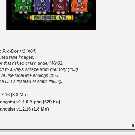
[LS] [PS5] Le WebKit Userl
[GK] Oubliez Crazy Taxi, S
[LS] [Switch] NSZ 5.0.0 es
[GK] No More Room in Hell 2
th Pro-Dos v2 (#64)
[GK] Un chatbot Atelier Ryz
serted tape images.
[GK] Mémoire cash - Splatte
r that risked crash under Win32.
[GK] Nvidia : le prix des 
rt to always scrape from memory (#63)
[GK] Suikoden Star Leap : 
e use local line endings (#63)
[Mo5] La mini borne d’arc
 DLLs instead of static linking.
[GK] Pourquoi Marvel Tokon 
[GK] Test : Restory : Chill
2.16 (3.3 Mo)
nçais) v1.1.0 Alpha (629 Ko)
nçais) v1.2.16 (1.8 Mo)
0