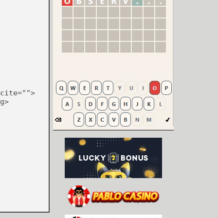
cite="">
g>