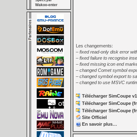
Speccyal
Wakoo-enter
Les changements:
– fixed read-only disk error wi
– fixed failure to recognise in
– fixed missing icon end marke
– changed Comet symbol expo
– changed symbol export to sav
– changed to use MSVC runtime
Télécharger SimCoupe v1.
Télécharger SimCoupe (fra
Télécharger SimCoupe (fra
Site Officiel
En savoir plus…