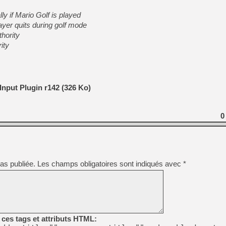
y if Mario Golf is played
ayer quits during golf mode
hority
ity
nput Plugin r142 (326 Ko)
0
as publiée.
Les champs obligatoires sont indiqués avec
*
ces tags et attributs HTML: