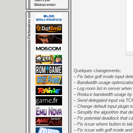
Speccyal
Wakoo-enter
Quelques changements:
– Fix false golf mode input de
– Bandwidth usage optimizati
– Log room list in server when
– Reduce bandwidth usage by n
– Send delegated input via TC
– Change default input plugin 
– Simplify the algorithm that d
– Fix potential deadlock that 
– Fix issue where button to tak
– Fix issue with golf mode an