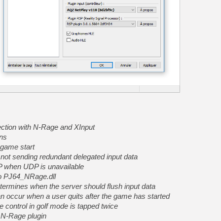
[LS] [PS5] Le WebKit Userl
[GK] Oubliez Crazy Taxi, S
[LS] [Switch] NSZ 5.0.0 es
[GK] No More Room in Hell 2
[GK] Un chatbot Atelier Ryz
[GK] Mémoire cash - Splatte
[GK] Nvidia : le prix des 
tection with N-Rage and XInput
[GK] Suikoden Star Leap : 
ons
[Mo5] La mini borne d’arc
 game start
ot sending redundant delegated input data
P when UDP is unavailable
to PJ64_NRage.dll
etermines when the server should flush input data
can occur when a user quits after the game has started
e control in golf mode is tapped twice
d N-Rage plugin