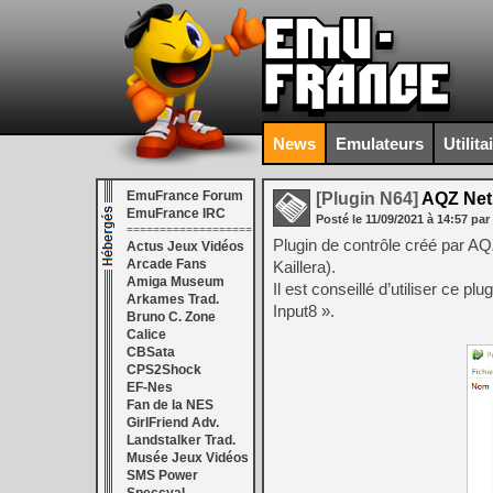
News
Emulateurs
Utilita
EmuFrance Forum
[Plugin N64]
AQZ Netp
EmuFrance IRC
Posté le
11/09/2021
à
14:57
par
===================
Plugin de contrôle créé par AQZ
Actus Jeux Vidéos
Arcade Fans
Kaillera).
Amiga Museum
Il est conseillé d’utiliser ce p
Arkames Trad.
Input8 ».
Bruno C. Zone
Calice
CBSata
CPS2Shock
EF-Nes
Fan de la NES
GirlFriend Adv.
Landstalker Trad.
Musée Jeux Vidéos
SMS Power