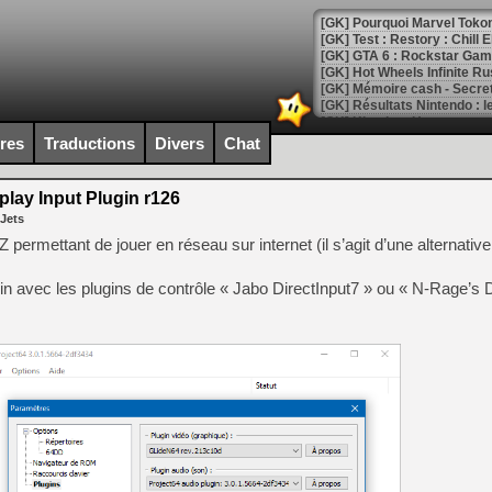
[GK] Pourquoi Marvel Tokon 
[GK] Test : Restory : Chill
[GK] GTA 6 : Rockstar Games
[GK] Hot Wheels Infinite Rus
[GK] Mémoire cash - Secret 
[GK] Résultats Nintendo : 
[GK] Déjà des dégraissage
ires
Traductions
Divers
Chat
[Mo5] Brickboy cherche à r
[GK] Minecraft et ses « Gra
lay Input Plugin r126
 Jets
[GK] Beast of Reincarnation
[GK] Ubisoft : fin de parti
 permettant de jouer en réseau sur internet (il s’agit d’une alternative
[GK] Mémoire cash - Metroid
[GK] Dan Houser (GTA) défe
lugin avec les plugins de contrôle « Jabo DirectInput7 » ou « N-Rage’s D
[GK] Comment EA Sports FC
[GK] Crimson Moon : un Dark
[GK] Isle of Reveries : le j
[GK] Moonlighter 2 : The En
[GK] Capcom relance Monste
[Mo5] Deux inédits du Virtu
[GK] Le beat'em up The Walk
[GK] Endless Legend 2 : enf