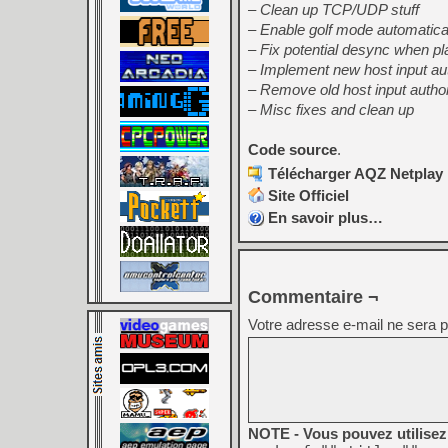
– Clean up TCP/UDP stuff
– Enable golf mode automaticall
– Fix potential desync when pl
– Implement new host input aut
– Remove old host input author
– Misc fixes and clean up
Code source
.
Télécharger AQZ Netplay I
Site Officiel
En savoir plus…
Commentaire ¬
Votre adresse e-mail ne sera p
NOTE - Vous pouvez utilisez 