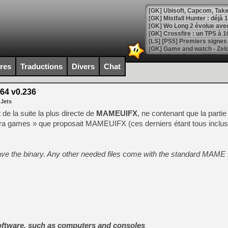
[GK] Mistfall Hunter : déjà 
[GK] Wo Long 2 évolue avec
[GK] Crossfire : un TPS à 100
[LS] [PS5] Premiers signes 
ires
Traductions
Divers
Chat
4 v0.236
[Mo5] DOOM arrive en cart
 Jets
[GK] Bethesda fête les 30 
[GK] Roblox : l'action en B
 de la suite la plus directe de
MAMEUIFX
, ne contenant que la parti
ra games » que proposait MAMEUIFX (ces derniers étant tous inclu
[GK] Agenda - GeForce NOW
[GK] Devolver Digital en a 
have the binary. Any other needed files come with the standard MAME
[LS] [PS5] ps5-y2jb-autolo
[GK] Pourquoi Marvel Tokon 
[GK] Test : Restory : Chill
[GK] GTA 6 : Rockstar Games
[GK] Hot Wheels Infinite Rus
[GK] Mémoire cash - Secret 
[GK] Résultats Nintendo : 
oftware, such as computers and consoles