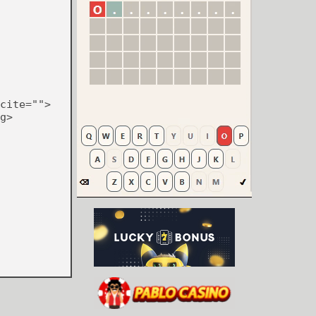
cite="">
g>