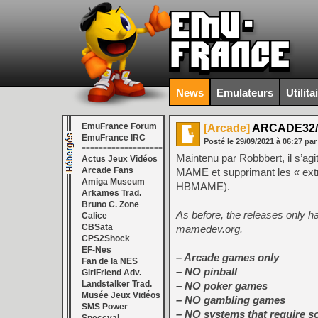
News
Emulateurs
Utilita
EmuFrance Forum
[Arcade]
ARCADE32/6
EmuFrance IRC
Posté le
29/09/2021
à
06:27
par
===================
Maintenu par Robbbert, il s’agit
Actus Jeux Vidéos
Arcade Fans
MAME et supprimant les « ext
Amiga Museum
HBMAME).
Arkames Trad.
Bruno C. Zone
As before, the releases only 
Calice
CBSata
mamedev.org.
CPS2Shock
EF-Nes
– Arcade games only
Fan de la NES
– NO pinball
GirlFriend Adv.
Landstalker Trad.
– NO poker games
Musée Jeux Vidéos
– NO gambling games
SMS Power
– NO systems that require s