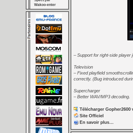
Speccyal
Wakoo-enter
– Support for right-side player 
Television
– Fixed playfield smoothscroll
correctly. (Bug introduced dur
Supercharger
– Better WAV/MP3 decoding.
Télécharger Gopher2600 v
Site Officiel
En savoir plus…