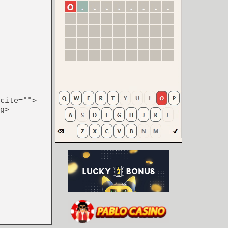
cite="">
g>