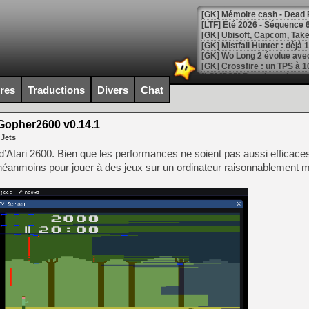
[LTF] Eté 2026 - Séquence 
[GK] Mistfall Hunter : déjà 
[GK] Wo Long 2 évolue avec
[GK] Crossfire : un TPS à 100
[LS] [PS5] Premiers signes 
ires
Traductions
Divers
Chat
opher2600 v0.14.1
 Jets
[Mo5] DOOM arrive en cart
’Atari 2600. Bien que les performances ne soient pas aussi efficace
[GK] Bethesda fête les 30 
 néanmoins pour jouer à des jeux sur un ordinateur raisonnablement 
[GK] Roblox : l'action en B
[GK] Agenda - GeForce NOW
[GK] Devolver Digital en a 
[LS] [PS5] ps5-y2jb-autolo
[GK] Pourquoi Marvel Tokon 
[GK] Test : Restory : Chill
[GK] GTA 6 : Rockstar Games
[GK] Hot Wheels Infinite Rus
[GK] Mémoire cash - Secret 