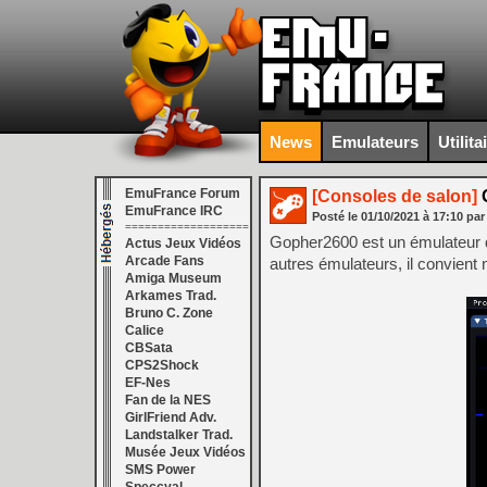
News
Emulateurs
Utilita
EmuFrance Forum
[Consoles de salon]
G
EmuFrance IRC
Posté le
01/10/2021
à
17:10
par
===================
Gopher2600 est un émulateur d
Actus Jeux Vidéos
Arcade Fans
autres émulateurs, il convient
Amiga Museum
Arkames Trad.
Bruno C. Zone
Calice
CBSata
CPS2Shock
EF-Nes
Fan de la NES
GirlFriend Adv.
Landstalker Trad.
Musée Jeux Vidéos
SMS Power