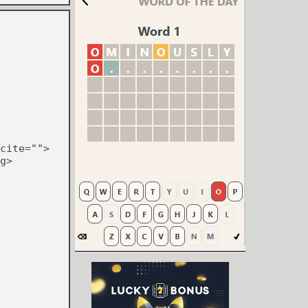
cite="">
g>