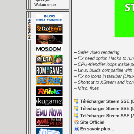
Speccyal
Wakoo-enter
– Safer video rendering
– Fix need option Hacks to r
– CPU-friendlier loops inside 
– Linux builds compatible with
– Fix no icons in taskbar (Linu
– Shortcut to XSteem and icon
– Misc. fixes
Télécharger Steem SSE (D3
Télécharger Steem SSE (D3
Télécharger Steem SSE (Al
Site Officiel
En savoir plus…