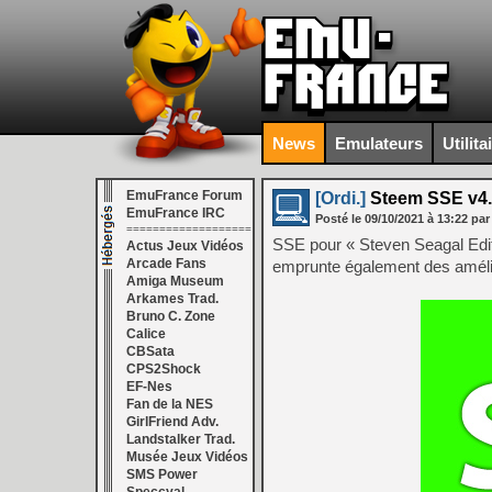
News
Emulateurs
Utilita
EmuFrance Forum
[Ordi.]
Steem SSE v4.
EmuFrance IRC
Posté le
09/10/2021
à
13:22
par
===================
SSE pour « Steven Seagal Editi
Actus Jeux Vidéos
Arcade Fans
emprunte également des améli
Amiga Museum
Arkames Trad.
Bruno C. Zone
Calice
CBSata
CPS2Shock
EF-Nes
Fan de la NES
GirlFriend Adv.
Landstalker Trad.
Musée Jeux Vidéos
SMS Power