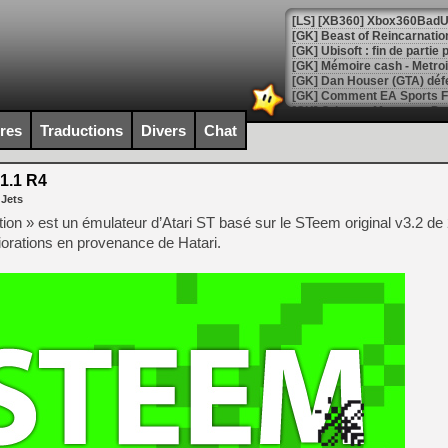
[GK] Beast of Reincarnation
[GK] Ubisoft : fin de parti
[GK] Mémoire cash - Metroid
[GK] Dan Houser (GTA) défe
[GK] Comment EA Sports FC
[GK] Crimson Moon : un Dark
[GK] Isle of Reveries : le j
ires
Traductions
Divers
Chat
[GK] Moonlighter 2 : The En
[GK] Capcom relance Monste
1.1 R4
 Jets
on » est un émulateur d’Atari ST basé sur le STeem original v3.2 de 
[Mo5] Deux inédits du Virtu
orations en provenance de Hatari.
[GK] Le beat'em up The Walk
[GK] Endless Legend 2 : enf
[LS] [PS5] Le WebKit Userl
[GK] Oubliez Crazy Taxi, S
[LS] [Switch] NSZ 5.0.0 es