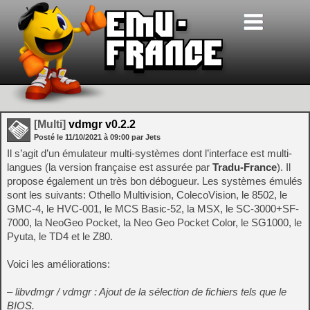
[Multi]
vdmgr v0.2.2
Posté le
11/10/2021
à
09:00
par Jets
Il s’agit d’un émulateur multi-systèmes dont l’interface est multi-
langues (la version française est assurée par
Tradu-France
). Il
propose également un très bon débogueur. Les systèmes émulés
sont les suivants: Othello Multivision, ColecoVision, le 8502, le
GMC-4, le HVC-001, le MCS Basic-52, la MSX, le SC-3000+SF-
7000, la NeoGeo Pocket, la Neo Geo Pocket Color, le SG1000, le
Pyuta, le TD4 et le Z80.
Voici les améliorations:
– libvdmgr / vdmgr : Ajout de la sélection de fichiers tels que le
BIOS.