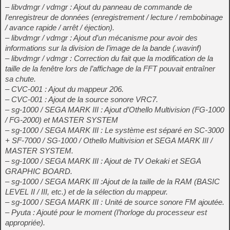
– libvdmgr / vdmgr : Ajout du panneau de commande de
l’enregistreur de données (enregistrement / lecture / rembobinage
/ avance rapide / arrêt / éjection).
– libvdmgr / vdmgr : Ajout d’un mécanisme pour avoir des
informations sur la division de l’image de la bande (.wavinf)
– libvdmgr / vdmgr : Correction du fait que la modification de la
taille de la fenêtre lors de l’affichage de la FFT pouvait entraîner
sa chute.
– CVC-001 : Ajout du mappeur 206.
– CVC-001 : Ajout de la source sonore VRC7.
– sg-1000 / SEGA MARK III : Ajout d’Othello Multivision (FG-1000
/ FG-2000) et MASTER SYSTEM
– sg-1000 / SEGA MARK III : Le système est séparé en SC-3000
+ SF-7000 / SG-1000 / Othello Multivision et SEGA MARK III /
MASTER SYSTEM.
– sg-1000 / SEGA MARK III : Ajout de TV Oekaki et SEGA
GRAPHIC BOARD.
– sg-1000 / SEGA MARK III :Ajout de la taille de la RAM (BASIC
LEVEL II / III, etc.) et de la sélection du mappeur.
– sg-1000 / SEGA MARK III : Unité de source sonore FM ajoutée.
– Pyuta : Ajouté pour le moment (l’horloge du processeur est
appropriée).