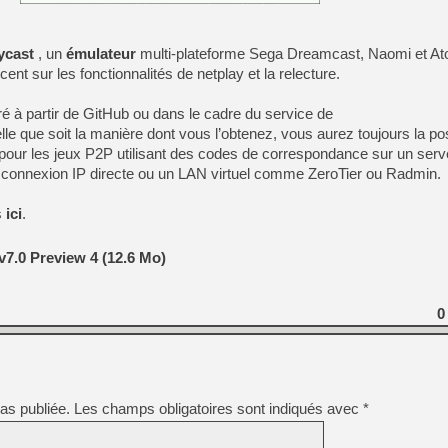
[Mo5] DOOM arrive en cart
ycast
, un
émulateur
multi-plateforme Sega Dreamcast, Naomi et A
[GK] Bethesda fête les 30 
[GK] Roblox : l'action en B
ent sur les fonctionnalités de netplay et la relecture.
é à partir de GitHub ou dans le cadre du service de
[GK] Agenda - GeForce NOW
le que soit la manière dont vous l’obtenez, vous aurez toujours la pos
[GK] Devolver Digital en a 
 pour les jeux P2P utilisant des codes de correspondance sur un serv
 connexion IP directe ou un LAN virtuel comme ZeroTier ou Radmin.
[LS] [PS5] ps5-y2jb-autolo
[GK] Pourquoi Marvel Tokon 
s
ici
.
[GK] Test : Restory : Chill
[GK] GTA 6 : Rockstar Games
[GK] Hot Wheels Infinite Rus
v7.0 Preview 4 (12.6 Mo)
[GK] Mémoire cash - Secret 
[GK] Résultats Nintendo : 
[GK] Dans ce jeu de platefo
0
as publiée.
Les champs obligatoires sont indiqués avec
*