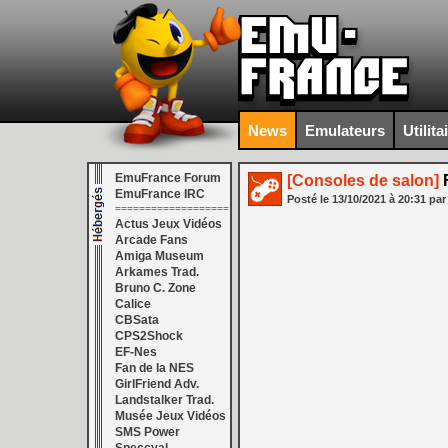
News
Emulateurs
Utilita
EmuFrance Forum
[Consoles de salon]
F
EmuFrance IRC
Posté le
13/10/2021
à
20:31
par
===================
Actus Jeux Vidéos
Arcade Fans
Amiga Museum
Arkames Trad.
Bruno C. Zone
Calice
CBSata
CPS2Shock
EF-Nes
Fan de la NES
GirlFriend Adv.
Landstalker Trad.
Musée Jeux Vidéos
SMS Power