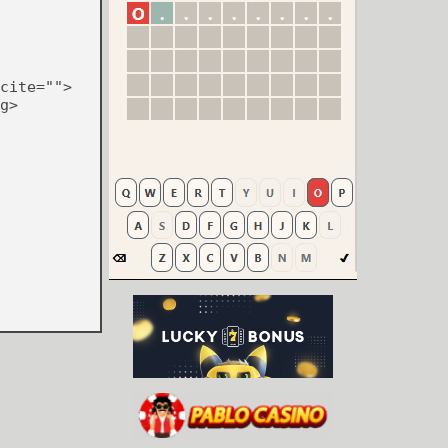
cite="">
g>