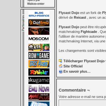
Speccyal
Wakoo-enter
Flycast Dojo
est un fork de
Fl
dérivé de
Reicast
, avec un acc
Flycast Dojo
peut être récupér
matchmaking
Fightcade
. Quel
l’utiliser de manière autonome
matchmaking Internet, via une
Les changements sont visible
Télécharger Flycast Dojo 
Site Officiel
En savoir plus…
Commentaire ¬
Votre adresse e-mail ne sera p