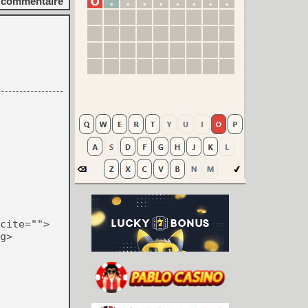
commentaire
cite="">
g>