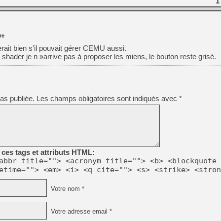
1
re
erait bien s’il pouvait gérer CEMU aussi.
 shader je n »arrive pas à proposer les miens, le bouton reste grisé.
as publiée.
Les champs obligatoires sont indiqués avec
*
ces tags et attributs HTML:
abbr title=""> <acronym title=""> <b> <blockquote 
etime=""> <em> <i> <q cite=""> <s> <strike> <stron
Votre nom *
Votre adresse email *