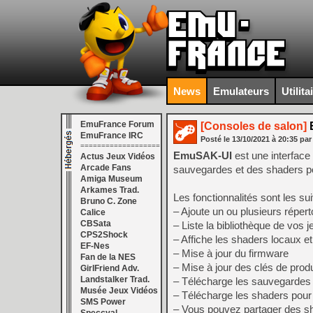
News
Emulateurs
Utilita
EmuFrance Forum
[Consoles de salon]
E
EmuFrance IRC
Posté le
13/10/2021
à
20:35
par
===================
EmuSAK-UI
est une interface
Actus Jeux Vidéos
Arcade Fans
sauvegardes et des shaders po
Amiga Museum
Arkames Trad.
Les fonctionnalités sont les su
Bruno C. Zone
– Ajoute un ou plusieurs réperto
Calice
CBSata
– Liste la bibliothèque de vos j
CPS2Shock
– Affiche les shaders locaux e
EF-Nes
– Mise à jour du firmware
Fan de la NES
– Mise à jour des clés de prod
GirlFriend Adv.
Landstalker Trad.
– Télécharge les sauvegardes 
Musée Jeux Vidéos
– Télécharge les shaders pour 
SMS Power
– Vous pouvez partager des s