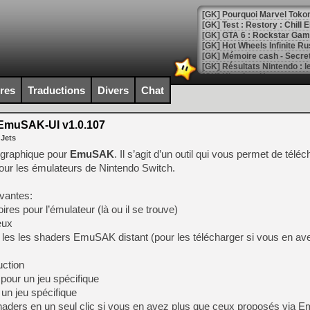
[GK] Pourquoi Marvel Tokon 
[GK] Test : Restory : Chill
[GK] GTA 6 : Rockstar Games
[GK] Hot Wheels Infinite Rus
[GK] Mémoire cash - Secret 
[GK] Résultats Nintendo : 
[GK] Déjà des dégraissage
ires
Traductions
Divers
Chat
[Mo5] Brickboy cherche à r
[GK] Minecraft et ses « Gra
muSAK-UI v1.0.107
 Jets
[GK] Beast of Reincarnation
[GK] Ubisoft : fin de parti
 graphique pour
EmuSAK
. Il s’agit d’un outil qui vous permet de télé
[GK] Mémoire cash - Metroid
ur les émulateurs de Nintendo Switch.
[GK] Dan Houser (GTA) défe
[GK] Comment EA Sports FC
[GK] Crimson Moon : un Dark
ivantes:
[GK] Isle of Reveries : le j
ires pour l’émulateur (là ou il se trouve)
[GK] Moonlighter 2 : The En
eux
[GK] Capcom relance Monste
t les les shaders EmuSAK distant (pour les télécharger si vous en av
uction
[Mo5] Deux inédits du Virtu
pour un jeu spécifique
[GK] Le beat'em up The Walk
un jeu spécifique
haders en un seul clic si vous en avez plus que ceux proposés via
[GK] Endless Legend 2 : enf