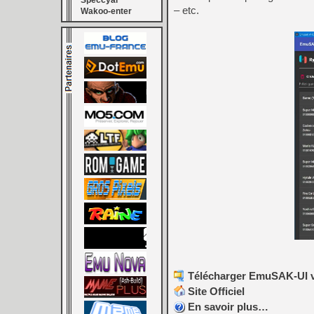
Speccyal
– etc.
Wakoo-enter
Télécharger EmuSAK-UI v2
Site Officiel
En savoir plus…