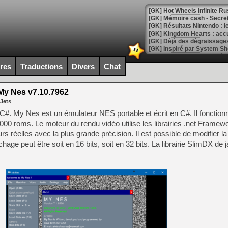
[GK] Hot Wheels Infinite Rus
[GK] Mémoire cash - Secret 
[GK] Résultats Nintendo : 
[GK] Déjà des dégraissage
[Mo5] Brickboy cherche à r
[GK] Minecraft et ses « Gra
ires
Traductions
Divers
Chat
[GK] Beast of Reincarnation
[GK] Ubisoft : fin de parti
y Nes v7.10.7962
[GK] Mémoire cash - Metroid
 Jets
[GK] Dan Houser (GTA) défe
[GK] Comment EA Sports FC
#. My Nes est un émulateur NES portable et écrit en C#. Il fonctionn
[GK] Crimson Moon : un Dark
1000 roms. Le moteur du rendu vidéo utilise les librairies .net Framewo
[GK] Isle of Reveries : le j
s réelles avec la plus grande précision. Il est possible de modifier la
[GK] Moonlighter 2 : The En
[GK] Capcom relance Monste
ichage peut être soit en 16 bits, soit en 32 bits. La librairie SlimDX de 
[Mo5] Deux inédits du Virtu
[GK] Le beat'em up The Walk
[GK] Endless Legend 2 : enf