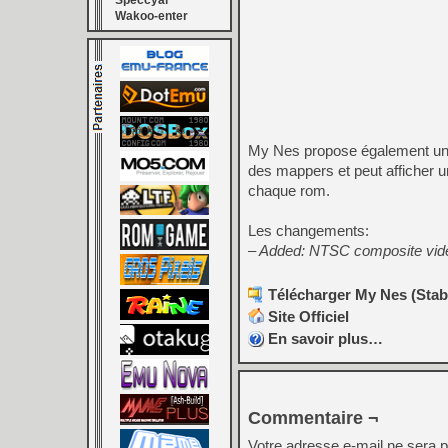
Speccyal
Wakoo-enter
My Nes propose également un na
des mappers et peut afficher 
chaque rom.
Les changements:
– Added: NTSC composite vide
Télécharger My Nes (Stabl
Site Officiel
En savoir plus…
Commentaire ¬
Votre adresse e-mail ne sera p