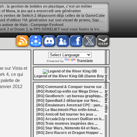
h : la gestion de bolides en plastique, c'est un métier
of Mana, le jeu qui a ensorcelé une génération
les ventes de Switch 2 dépassent déjà celles de la GameCube
[
GK] Kingdom Hearts : accusé d'utiliser l'IA générative sur son visuel de promo, Square Enix invoque « l'erreur humaine »
s autour de Halo : Campaign Evolved
[
GK] Inspiré par System Shock 2 et Doom 3, le FPS DERELIKT veut vous foutre la trouille à la fin 2026
ecréer l’affichage emblématique de la Game Boy
phismes Éclatants » arriveront sur Switch 2 en octobre
[
LS] [XB360] Xbox360BadUpdate v1.3 l'exploit Xbox 360 gagne en fiabilité et ajoute un mode de récupération
 : après un accueil mitigé, Game Freak va revoir sa copie
e pour Champions Tactics, le jeu NFT ferme ses portes
 : l'hymne ultime à la solitude a déjà quarante ans
Translate
nd le maintien des jeux physiques pour les joueurs
Powered by
 27 veut apporter du sang neuf avec le mode The Grounds
e sur Vista et
siders médiéval à petit prix pour la rentrée
rk 4, ce qui
eu inspiré des Zelda de la Game Boy arrivera à la rentrée 2026
Legend of the River King GB (Game Boy)
 palette de
dless Vault arrive sur le marché en 1.0
r Hunter Wilds avec un prologue gratuit
janvier 2012
[RG] Command & Conquer tourne sur ...
[
GK] Mémoire cash - Retour sur Hybrid Heaven, l'étrange exclusivité Konami de la Nintendo 64
[RG] RoboCop enfin sur Mega Drive ...
[
GK] Nouvelle grève à Quantic Dream (Detroit : Become Human) contre les 115 licenciements
[RG] GeoBench : un bureau graphiqu...
[
GK] Mafia The Old Country : l'extension « Homme d'honneur » se dévoile avant sa sortie
[RG] Speedball 2 débarque sur Neo...
[
GK] Marvel's Spider-Man : le succès de Brand New Day au cinéma fait bondir la fréquentation des jeux Insomniac
[RG] Émulateurs Amstrad CPC : pan...
al Boy disponibles sur le Nintendo Switch Online
[RG] Le Macintosh Plus enfin émul...
ing Dead : Streets of Survival tient sa date de sortie
[RG] Amico8 fait tourner les jeux ...
[
GK] C'est officiel, Electronic Arts devient la propriété de l'Arabie saoudite et quitte le marché boursier
[RG] Arcade1Up ressort OutRun en b...
in la 1.0, Amplitude bourre les nouvelles factions
[RG] Trois montres inspirées des ...
[
LS] [PS5] BD-JB5 : Gezine renomme son exploit Blu-ray Java pour PS5, avec un support confirmé jusqu'au 13.42
[RG] Star Wars, Nintendo 64 et Nan...
[
LS] [XBO] Coldforest : le projet de glitch chip open source pourrait ouvrir la voie au hack de la Xbox One
[RG] Zero Racers et Dragon Hopper ...
[
GK] Mémoire cash - Reparti aussi vite qu'il est arrivé, Rocket Knight Adventures avait pourtant tout pour décoller