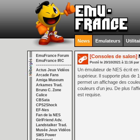
News
Emulateurs
Utilita
EmuFrance Forum
[Consoles de salon]
M
EmuFrance IRC
Posté le
20/10/2021
à
11:16
par
===================
Un émulateur de NES écrit en C
Actus Jeux Vidéos
Arcade Fans
supérieur. Il supporte plus de 
Amiga Museum
permet un affichage des couleur
Arkames Trad.
couleurs d’un jeu. De plus l’aff
Bruno C. Zone
est requise.
Calice
CBSata
CPS2Shock
EF-Nes
Fan de la NES
GirlFriend Adv.
Landstalker Trad.
Musée Jeux Vidéos
SMS Power