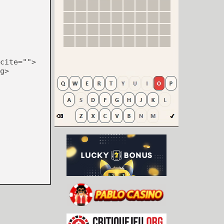
cite="">
g>