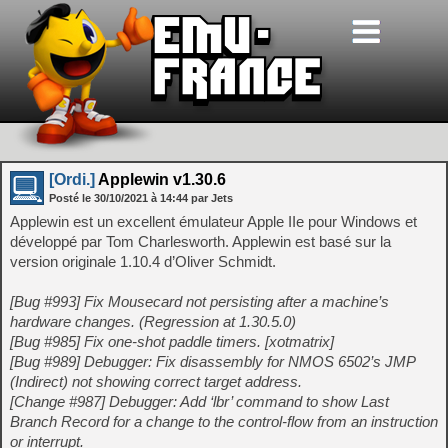
[Ordi.]
Applewin v1.30.6
Posté le
30/10/2021
à
14:44
par Jets
Applewin est un excellent émulateur Apple IIe pour Windows et
développé par Tom Charlesworth. Applewin est basé sur la
version originale 1.10.4 d’Oliver Schmidt.
[Bug #993] Fix Mousecard not persisting after a machine’s
hardware changes. (Regression at 1.30.5.0)
[Bug #985] Fix one-shot paddle timers. [xotmatrix]
[Bug #989] Debugger: Fix disassembly for NMOS 6502’s JMP
(Indirect) not showing correct target address.
[Change #987] Debugger: Add ‘lbr’ command to show Last
Branch Record for a change to the control-flow from an instruction
or interrupt.