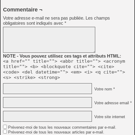
Commentaire ¬
Votre adresse e-mail ne sera pas publiée.
Les champs
obligatoires sont indiqués avec
*
NOTE - Vous pouvez utilisez ces tags et attributs HTML:
<a href="" title=""> <abbr title=""> <acronym
title=""> <b> <blockquote cite=""> <cite>
<code> <del datetime=""> <em> <i> <q cite="">
<s> <strike> <strong>
Votre nom *
Votre adresse email *
Votre site internet
Prévenez-moi de tous les nouveaux commentaires par e-mail.
Prévenez-moi de tous les nouveaux articles par e-mail.