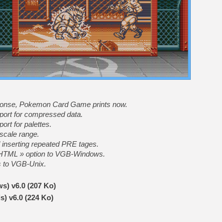
[Mo5] DOOM arrive en cart
[GK] Bethesda fête les 30 
[GK] Roblox : l'action en B
[GK] Agenda - GeForce NOW
[GK] Devolver Digital en a 
[LS] [PS5] ps5-y2jb-autolo
[GK] Pourquoi Marvel Tokon 
ponse, Pokemon Card Game prints now.
[GK] Test : Restory : Chill
ort for compressed data.
[GK] GTA 6 : Rockstar Games
[GK] Hot Wheels Infinite Rus
rt for palettes.
[GK] Mémoire cash - Secret 
scale range.
[GK] Résultats Nintendo : 
 inserting repeated PRE tages.
[GK] Dans ce jeu de platefo
o HTML » option to VGB-Windows.
s to VGB-Unix.
s) v6.0 (207 Ko)
) v6.0 (224 Ko)