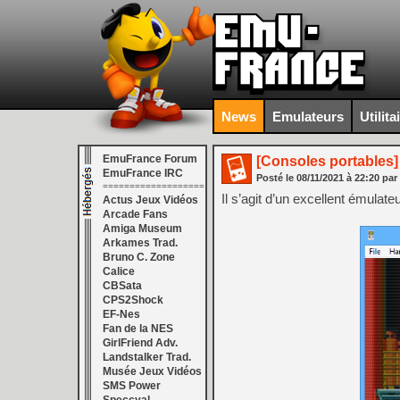
News
Emulateurs
Utilita
EmuFrance Forum
[Consoles portables]
EmuFrance IRC
Posté le
08/11/2021
à
22:20
par
===================
Il s’agit d’un excellent émul
Actus Jeux Vidéos
Arcade Fans
Amiga Museum
Arkames Trad.
Bruno C. Zone
Calice
CBSata
CPS2Shock
EF-Nes
Fan de la NES
GirlFriend Adv.
Landstalker Trad.
Musée Jeux Vidéos
SMS Power