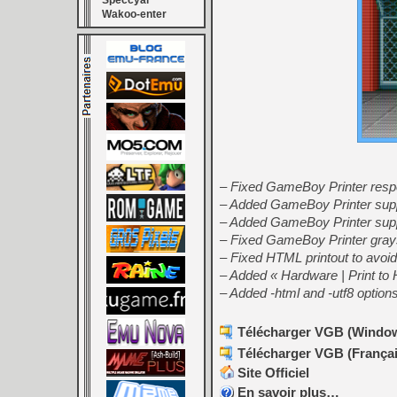
Speccyal
Wakoo-enter
– Fixed GameBoy Printer res
– Added GameBoy Printer supp
– Added GameBoy Printer suppo
– Fixed GameBoy Printer gray
– Fixed HTML printout to avoid
– Added « Hardware | Print t
– Added -html and -utf8 option
Télécharger VGB (Window
Télécharger VGB (Français
Site Officiel
En savoir plus…