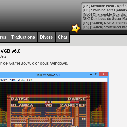
[GK] Mémoire cash - Après 
[GK] "Vous ne serez jamais
[Mo5] Changeable Guardian 
[GK] Des bugs de Super Mar
[LS] [Switch] NSP Auto Inst
ires
Traductions
Divers
Chat
[GK] La saga horrifique Am
VGB v6.0
 Jets
ateur de GameBoy/Color sous Windows.
[GK] Le portage de Super M
[Mo5] Le jeu de course fut
[GK] Guillermo del Toro ado
[LTF] Eté 2026 - Séquence 
[GK] Mistfall Hunter : déjà 
[GK] Wo Long 2 évolue avec
[GK] Crossfire : un TPS à 100
[LS] [PS5] Premiers signes 