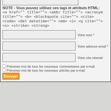
NOTE - Vous pouvez utilisez ces tags et attributs HTML:
<a href="" title=""> <abbr title=""> <acronym
title=""> <b> <blockquote cite=""> <cite>
<code> <del datetime=""> <em> <i> <q cite="">
<s> <strike> <strong>
Votre nom *
Votre adresse email *
Votre site internet
Prévenez-moi de tous les nouveaux commentaires par e-mail.
Prévenez-moi de tous les nouveaux articles par e-mail.