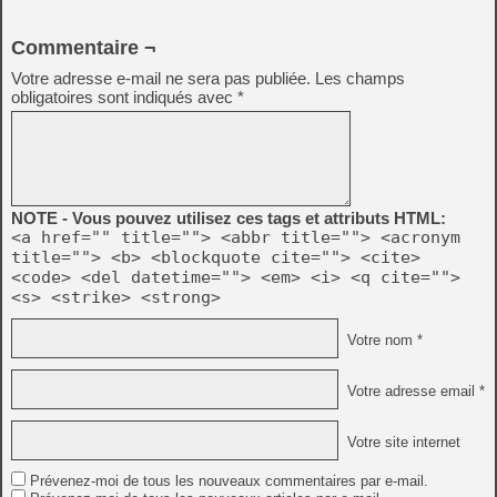
Commentaire ¬
Votre adresse e-mail ne sera pas publiée.
Les champs
obligatoires sont indiqués avec
*
NOTE - Vous pouvez utilisez ces tags et attributs HTML:
<a href="" title=""> <abbr title=""> <acronym
title=""> <b> <blockquote cite=""> <cite>
<code> <del datetime=""> <em> <i> <q cite="">
<s> <strike> <strong>
Votre nom *
Votre adresse email *
Votre site internet
Prévenez-moi de tous les nouveaux commentaires par e-mail.