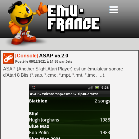
[Console]
ASAP v5.2.0
Posté le
09/12/2021
à
14:58
par Jets
ASAP (Another Slight Atari Player) est un émulateur sonore
d’Atari 8 Bits (*.sap, *.cmc, *.mpt, *.rmt, *.tmc, …).